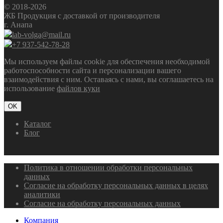
© 2018-2026
ЖБ Продукция с доставкой от производителя
г. Анапа
lab-volga@mail.ru
+7 937-542-78-28
Мы используем файлы cookie для обеспечения необходимой
работоспособности сайта и персонализации вашего
взаимодействия с ним. Оставаясь с нами, вы соглашаетесь на
использование
файлов куки
OK
Каталог
Блог
Политика в отношении обработки персональных
данных
Согласие на обработку персональных данных в целях
аналитики
Согласие на обработку персональных данных
Компания