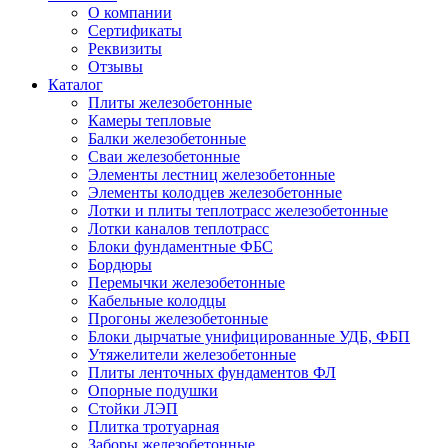
О компании
Сертификаты
Реквизиты
Отзывы
Каталог
Плиты железобетонные
Камеры тепловые
Балки железобетонные
Сваи железобетонные
Элементы лестниц железобетонные
Элементы колодцев железобетонные
Лотки и плиты теплотрасс железобетонные
Лотки каналов теплотрасс
Блоки фундаментные ФБС
Бордюры
Перемычки железобетонные
Кабельные колодцы
Прогоны железобетонные
Блоки дырчатые унифицированные УДБ, ФБП
Утяжелители железобетонные
Плиты ленточных фундаментов ФЛ
Опорные подушки
Стойки ЛЭП
Плитка тротуарная
Заборы железобетонные