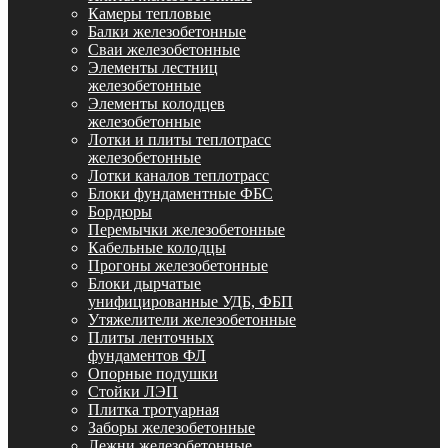
Камеры тепловые
Балки железобетонные
Сваи железобетонные
Элементы лестниц
железобетонные
Элементы колодцев
железобетонные
Лотки и плиты теплотрасс
железобетонные
Лотки каналов теплотрасс
Блоки фундаментные ФБС
Бордюры
Перемычки железобетонные
Кабельные колодцы
Прогоны железобетонные
Блоки дырчатые
унифицированные УДБ, ФБП
Утяжелители железобетонные
Плиты ленточных
фундаментов ФЛ
Опорные подушки
Стойки ЛЭП
Плитка тротуарная
Заборы железобетонные
Лежни железобетонные