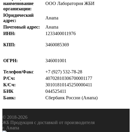
наименование
ООО Лаборатория ЖБИ
организации:
Юридический
Анапа
адрес:
Почтовый адрес:
Анапа
ИНН:
1233400011976
КПП:
3460085369
ОГРН:
346001001
Телефон/Факс
+7 (927) 532-78-28
Р/Сч:
40702810306700001177
К/Сч:
30101810145250000411
БИК
044525411
Банк:
Сбербанк России (Анапа)
© 2018-2026
ЖБ Продукция с доставкой от производителя
г. Анапа