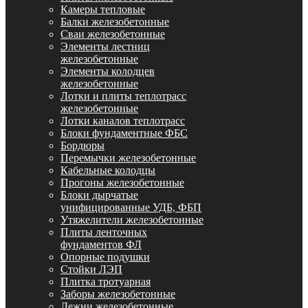
Камеры тепловые
Балки железобетонные
Сваи железобетонные
Элементы лестниц
железобетонные
Элементы колодцев
железобетонные
Лотки и плиты теплотрасс
железобетонные
Лотки каналов теплотрасс
Блоки фундаментные ФБС
Бордюры
Перемычки железобетонные
Кабельные колодцы
Прогоны железобетонные
Блоки дырчатые
унифицированные УДБ, ФБП
Утяжелители железобетонные
Плиты ленточных
фундаментов ФЛ
Опорные подушки
Стойки ЛЭП
Плитка тротуарная
Заборы железобетонные
Лежни железобетонные