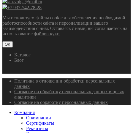
lab-volga@mail.ru
+7 937-542-78-28
Мы используем файлы cookie для обеспечения необходимой
работоспособности сайта и персонализации вашего
взаимодействия с ним. Оставаясь с нами, вы соглашаетесь на
использование
файлов куки
OK
Каталог
Блог
Политика в отношении обработки персональных
данных
Согласие на обработку персональных данных в целях
аналитики
Согласие на обработку персональных данных
Компания
О компании
Сертификаты
Реквизиты