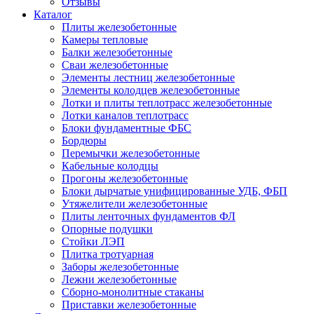
Отзывы
Каталог
Плиты железобетонные
Камеры тепловые
Балки железобетонные
Сваи железобетонные
Элементы лестниц железобетонные
Элементы колодцев железобетонные
Лотки и плиты теплотрасс железобетонные
Лотки каналов теплотрасс
Блоки фундаментные ФБС
Бордюры
Перемычки железобетонные
Кабельные колодцы
Прогоны железобетонные
Блоки дырчатые унифицированные УДБ, ФБП
Утяжелители железобетонные
Плиты ленточных фундаментов ФЛ
Опорные подушки
Стойки ЛЭП
Плитка тротуарная
Заборы железобетонные
Лежни железобетонные
Сборно-монолитные стаканы
Приставки железобетонные