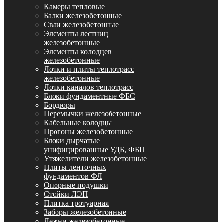
Камеры тепловые
Балки железобетонные
Сваи железобетонные
Элементы лестниц
железобетонные
Элементы колодцев
железобетонные
Лотки и плиты теплотрасс
железобетонные
Лотки каналов теплотрасс
Блоки фундаментные ФБС
Бордюры
Перемычки железобетонные
Кабельные колодцы
Прогоны железобетонные
Блоки дырчатые
унифицированные УДБ, ФБП
Утяжелители железобетонные
Плиты ленточных
фундаментов ФЛ
Опорные подушки
Стойки ЛЭП
Плитка тротуарная
Заборы железобетонные
Лежни железобетонные