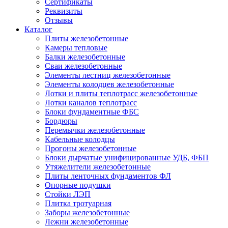
Сертификаты
Реквизиты
Отзывы
Каталог
Плиты железобетонные
Камеры тепловые
Балки железобетонные
Сваи железобетонные
Элементы лестниц железобетонные
Элементы колодцев железобетонные
Лотки и плиты теплотрасс железобетонные
Лотки каналов теплотрасс
Блоки фундаментные ФБС
Бордюры
Перемычки железобетонные
Кабельные колодцы
Прогоны железобетонные
Блоки дырчатые унифицированные УДБ, ФБП
Утяжелители железобетонные
Плиты ленточных фундаментов ФЛ
Опорные подушки
Стойки ЛЭП
Плитка тротуарная
Заборы железобетонные
Лежни железобетонные