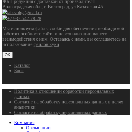
ЖБ Продукция с доставкой от производителя
Волгоградская обл., г. Волгоград, ул.Казахская 45
lab-volga@mail.ru
+7 937-542-78-28
Мы используем файлы cookie для обеспечения необходимой
работоспособности сайта и персонализации вашего
взаимодействия с ним. Оставаясь с нами, вы соглашаетесь на
использование
файлов куки
OK
Каталог
Блог
Политика в отношении обработки персональных
данных
Согласие на обработку персональных данных в целях
аналитики
Согласие на обработку персональных данных
Компания
О компании