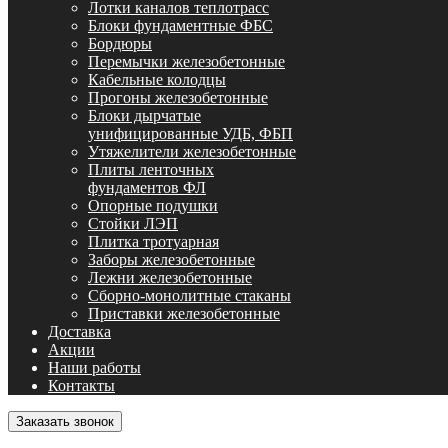
Лотки каналов теплотрасс
Блоки фундаментные ФБС
Бордюры
Перемычки железобетонные
Кабельные колодцы
Прогоны железобетонные
Блоки дырчатые
унифицированные УДБ, ФБП
Утяжелители железобетонные
Плиты ленточных
фундаментов ФЛ
Опорные подушки
Стойки ЛЭП
Плитка тротуарная
Заборы железобетонные
Лежни железобетонные
Сборно-монолитные стаканы
Приставки железобетонные
Доставка
Акции
Наши работы
Контакты
Заказать звонок