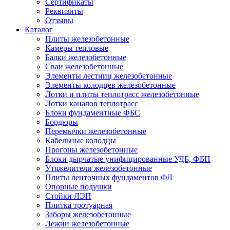
Сертификаты
Реквизиты
Отзывы
Каталог
Плиты железобетонные
Камеры тепловые
Балки железобетонные
Сваи железобетонные
Элементы лестниц железобетонные
Элементы колодцев железобетонные
Лотки и плиты теплотрасс железобетонные
Лотки каналов теплотрасс
Блоки фундаментные ФБС
Бордюры
Перемычки железобетонные
Кабельные колодцы
Прогоны железобетонные
Блоки дырчатые унифицированные УДБ, ФБП
Утяжелители железобетонные
Плиты ленточных фундаментов ФЛ
Опорные подушки
Стойки ЛЭП
Плитка тротуарная
Заборы железобетонные
Лежни железобетонные