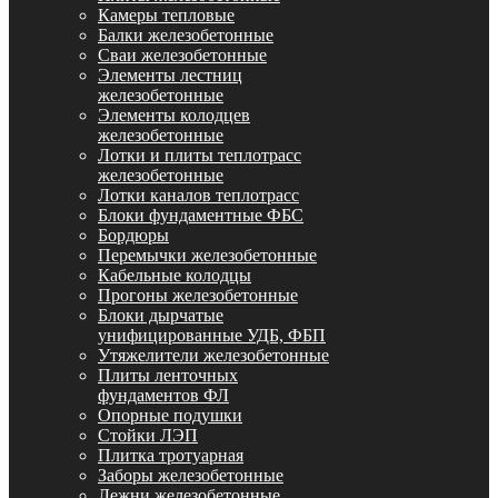
Камеры тепловые
Балки железобетонные
Сваи железобетонные
Элементы лестниц
железобетонные
Элементы колодцев
железобетонные
Лотки и плиты теплотрасс
железобетонные
Лотки каналов теплотрасс
Блоки фундаментные ФБС
Бордюры
Перемычки железобетонные
Кабельные колодцы
Прогоны железобетонные
Блоки дырчатые
унифицированные УДБ, ФБП
Утяжелители железобетонные
Плиты ленточных
фундаментов ФЛ
Опорные подушки
Стойки ЛЭП
Плитка тротуарная
Заборы железобетонные
Лежни железобетонные