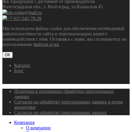
ЖБ Продукция с доставкой от производителя
Волгоградская обл., г. Волгоград, ул.Казахская 45
lab-volga@mail.ru
+7 937-542-78-28
Мы используем файлы cookie для обеспечения необходимой
работоспособности сайта и персонализации вашего
взаимодействия с ним. Оставаясь с нами, вы соглашаетесь на
использование
файлов куки
OK
Каталог
Блог
Политика в отношении обработки персональных
данных
Согласие на обработку персональных данных в целях
аналитики
Согласие на обработку персональных данных
Компания
О компании