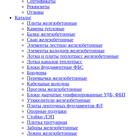
Сертификаты
Реквизиты
Отзывы
Каталог
Плиты железобетонные
Камеры тепловые
Балки железобетонные
Сваи железобетонные
Элементы лестниц железобетонные
Элементы колодцев железобетонные
Лотки и плиты теплотрасс железобетонные
Лотки каналов теплотрасс
Блоки фундаментные ФБС
Бордюры
Перемычки железобетонные
Кабельные колодцы
Прогоны железобетонные
Блоки дырчатые унифицированные УДБ, ФБП
Утяжелители железобетонные
Плиты ленточных фундаментов ФЛ
Опорные подушки
Стойки ЛЭП
Плитка тротуарная
Заборы железобетонные
Лежни железобетонные