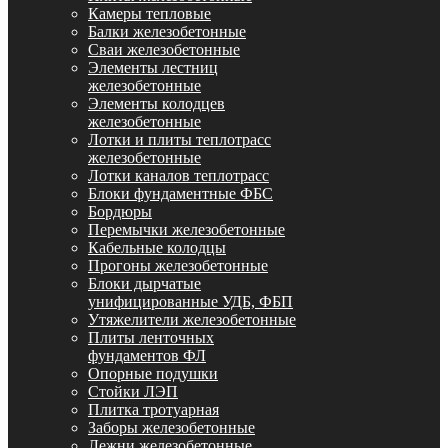
Камеры тепловые
Балки железобетонные
Сваи железобетонные
Элементы лестниц
железобетонные
Элементы колодцев
железобетонные
Лотки и плиты теплотрасс
железобетонные
Лотки каналов теплотрасс
Блоки фундаментные ФБС
Бордюры
Перемычки железобетонные
Кабельные колодцы
Прогоны железобетонные
Блоки дырчатые
унифицированные УДБ, ФБП
Утяжелители железобетонные
Плиты ленточных
фундаментов ФЛ
Опорные подушки
Стойки ЛЭП
Плитка тротуарная
Заборы железобетонные
Лежни железобетонные