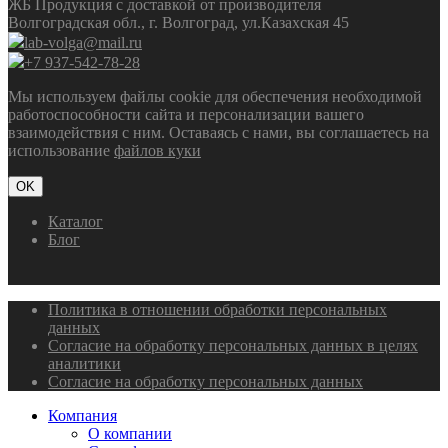
ЖБ Продукция с доставкой от производителя
Волгоградская обл., г. Волгоград, ул.Казахская 45
lab-volga@mail.ru
+7 937-542-78-28
Мы используем файлы cookie для обеспечения необходимой
работоспособности сайта и персонализации вашего
взаимодействия с ним. Оставаясь с нами, вы соглашаетесь на
использование
файлов куки
OK
Каталог
Блог
Политика в отношении обработки персональных
данных
Согласие на обработку персональных данных в целях
аналитики
Согласие на обработку персональных данных
Компания
О компании