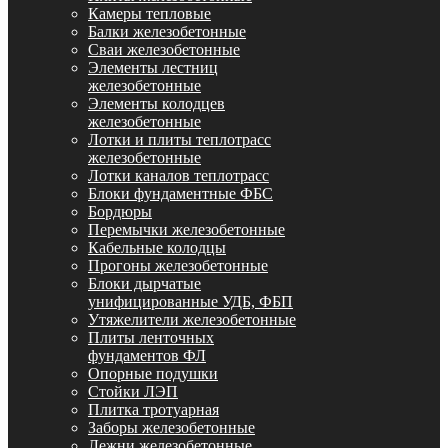
Камеры тепловые
Балки железобетонные
Сваи железобетонные
Элементы лестниц
железобетонные
Элементы колодцев
железобетонные
Лотки и плиты теплотрасс
железобетонные
Лотки каналов теплотрасс
Блоки фундаментные ФБС
Бордюры
Перемычки железобетонные
Кабельные колодцы
Прогоны железобетонные
Блоки дырчатые
унифицированные УДБ, ФБП
Утяжелители железобетонные
Плиты ленточных
фундаментов ФЛ
Опорные подушки
Стойки ЛЭП
Плитка тротуарная
Заборы железобетонные
Лежни железобетонные