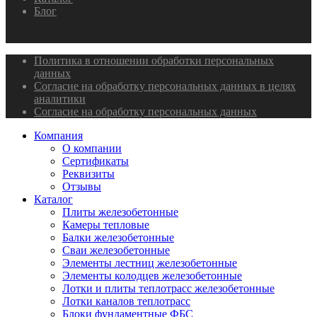
Блог
Политика в отношении обработки персональных
данных
Согласие на обработку персональных данных в целях
аналитики
Согласие на обработку персональных данных
Компания
О компании
Сертификаты
Реквизиты
Отзывы
Каталог
Плиты железобетонные
Камеры тепловые
Балки железобетонные
Сваи железобетонные
Элементы лестниц железобетонные
Элементы колодцев железобетонные
Лотки и плиты теплотрасс железобетонные
Лотки каналов теплотрасс
Блоки фундаментные ФБС