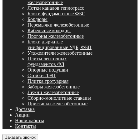
железобетонные
Лотки каналов теплотрасс
Блоки фундаментные ФБС
Бордюры
Перемычки железобетонные
Кабельные колодцы
Прогоны железобетонные
Блоки дырчатые
унифицированные УДБ, ФБП
Утяжелители железобетонные
Плиты ленточных
фундаментов ФЛ
Опорные подушки
Стойки ЛЭП
Плитка тротуарная
Заборы железобетонные
Лежни железобетонные
Сборно-монолитные стаканы
Приставки железобетонные
Доставка
Акции
Наши работы
Контакты
Заказать звонок