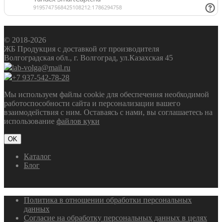
© 2018-2026
ЖБ Продукция с доставкой от производителя
Волгоградская обл., г. Волгоград, ул.Казахская 45
lab-volga@mail.ru
+7 937-542-78-28
Мы используем файлы cookie для обеспечения необходимой
работоспособности сайта и персонализации вашего
взаимодействия с ним. Оставаясь с нами, вы соглашаетесь на
использование
файлов куки
OK
Каталог
Блог
Политика в отношении обработки персональных
данных
Согласие на обработку персональных данных в целях