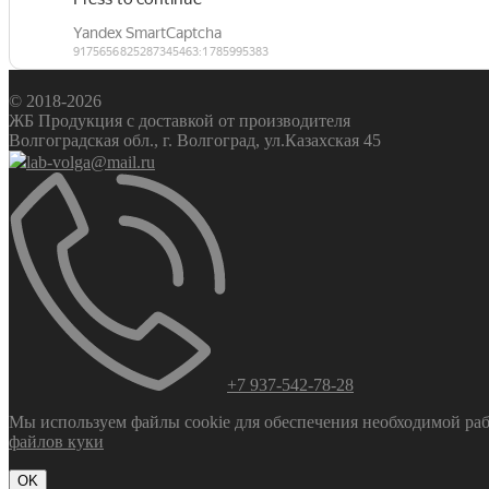
© 2018-2026
ЖБ Продукция с доставкой от производителя
Волгоградская обл., г. Волгоград, ул.Казахская 45
lab-volga@mail.ru
+7 937-542-78-28
Мы используем файлы cookie для обеспечения необходимой рабо
файлов куки
OK