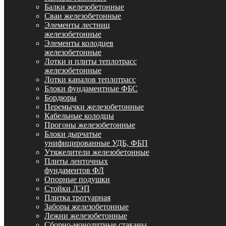
Балки железобетонные
Сваи железобетонные
Элементы лестниц
железобетонные
Элементы колодцев
железобетонные
Лотки и плиты теплотрасс
железобетонные
Лотки каналов теплотрасс
Блоки фундаментные ФБС
Бордюры
Перемычки железобетонные
Кабельные колодцы
Прогоны железобетонные
Блоки дырчатые
унифицированные УДБ, ФБП
Утяжелители железобетонные
Плиты ленточных
фундаментов ФЛ
Опорные подушки
Стойки ЛЭП
Плитка тротуарная
Заборы железобетонные
Лежни железобетонные
Сборно-монолитные стаканы