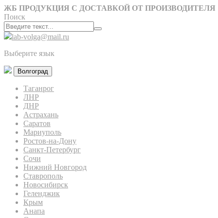
ЖБ ПРОДУКЦИЯ С ДОСТАВКОЙ ОТ ПРОИЗВОДИТЕЛЯ
Поиск
lab-volga@mail.ru
Выберите язык
Волгоград
Таганрог
ЛНР
ДНР
Астрахань
Саратов
Мариуполь
Ростов-на-Дону
Санкт-Петербург
Сочи
Нижний Новгород
Ставрополь
Новосибирск
Геленджик
Крым
Анапа