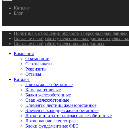
Каталог
Блог
Политика в отношении обработки персональных данных
Согласие на обработку персональных данных в целях ан
Согласие на обработку персональных данных
Компания
О компании
Сертификаты
Реквизиты
Отзывы
Каталог
Плиты железобетонные
Камеры тепловые
Балки железобетонные
Сваи железобетонные
Элементы лестниц железобетонные
Элементы колодцев железобетонные
Лотки и плиты теплотрасс железобетонные
Лотки каналов теплотрасс
Блоки фундаментные ФБС