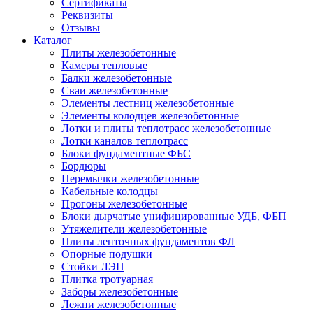
Сертификаты
Реквизиты
Отзывы
Каталог
Плиты железобетонные
Камеры тепловые
Балки железобетонные
Сваи железобетонные
Элементы лестниц железобетонные
Элементы колодцев железобетонные
Лотки и плиты теплотрасс железобетонные
Лотки каналов теплотрасс
Блоки фундаментные ФБС
Бордюры
Перемычки железобетонные
Кабельные колодцы
Прогоны железобетонные
Блоки дырчатые унифицированные УДБ, ФБП
Утяжелители железобетонные
Плиты ленточных фундаментов ФЛ
Опорные подушки
Стойки ЛЭП
Плитка тротуарная
Заборы железобетонные
Лежни железобетонные