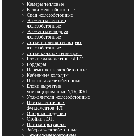
Камеры тепловые
Балки железобетонные
Сваи железобетонные
Элементы лестниц
железобетонные
Элементы колодцев
железобетонные
Лотки и плиты теплотрасс
железобетонные
Лотки каналов теплотрасс
Блоки фундаментные ФБС
Бордюры
Перемычки железобетонные
Кабельные колодцы
Прогоны железобетонные
Блоки дырчатые
унифицированные УДБ, ФБП
Утяжелители железобетонные
Плиты ленточных
фундаментов ФЛ
Опорные подушки
Стойки ЛЭП
Плитка тротуарная
Заборы железобетонные
Лежни железобетонные