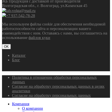
ЖБ Продукция с доставкой от производителя
Волгоградская обл., г. Волгоград, ул.Казахская 45
lab-volga@mail.ru
+7 937-542-78-28
Мы используем файлы cookie для обеспечения необходимой
работоспособности сайта и персонализации вашего
взаимодействия с ним. Оставаясь с нами, вы соглашаетесь на
использование
файлов куки
OK
Каталог
Блог
Политика в отношении обработки персональных
данных
Согласие на обработку персональных данных в целях
аналитики
Согласие на обработку персональных данных
Компания
О компании