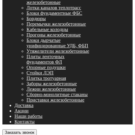
железобетонные
Лотки каналов теплотрасс
Блоки фундаментные ФБС
Бордюры
Перемычки железобетонные
Кабельные колодцы
Прогоны железобетонные
Блоки дырчатые
унифицированные УДБ, ФБП
Утяжелители железобетонные
Плиты ленточных
фундаментов ФЛ
Опорные подушки
Стойки ЛЭП
Плитка тротуарная
Заборы железобетонные
Лежни железобетонные
Сборно-монолитные стаканы
Приставки железобетонные
Доставка
Акции
Наши работы
Контакты
Заказать звонок