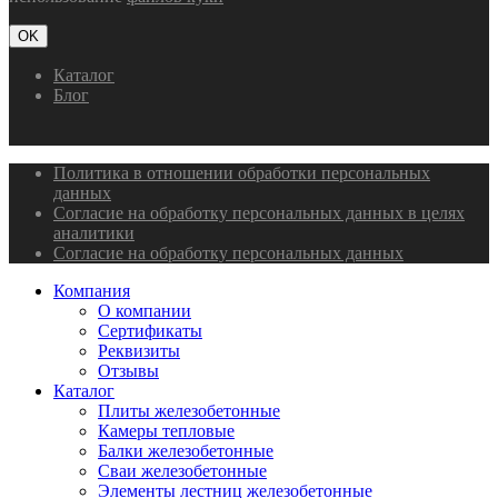
OK
Каталог
Блог
Политика в отношении обработки персональных
данных
Согласие на обработку персональных данных в целях
аналитики
Согласие на обработку персональных данных
Компания
О компании
Сертификаты
Реквизиты
Отзывы
Каталог
Плиты железобетонные
Камеры тепловые
Балки железобетонные
Сваи железобетонные
Элементы лестниц железобетонные