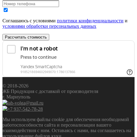
Соглашаюсь с условиями
политики конфиденциальности
и
условиями обработки персональных данных
Рассчитать стоимость
© 2018-2026
ЖБ Продукция с доставкой от производителя
г. Мариуполь
lab-volga@mail.ru
+7 937-542-78-28
Мы используем файлы cookie для обеспечения необходимой
работоспособности сайта и персонализации вашего
взаимодействия с ним. Оставаясь с нами, вы соглашаетесь на
использование
файлов куки