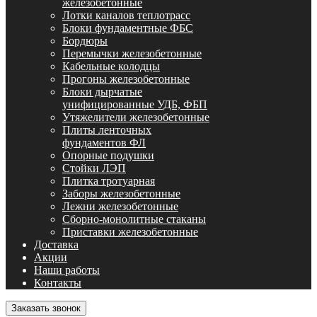
железобетонные
Лотки каналов теплотрасс
Блоки фундаментные ФБС
Бордюры
Перемычки железобетонные
Кабельные колодцы
Прогоны железобетонные
Блоки дырчатые
унифицированные УДБ, ФБП
Утяжелители железобетонные
Плиты ленточных
фундаментов ФЛ
Опорные подушки
Стойки ЛЭП
Плитка тротуарная
Заборы железобетонные
Лежни железобетонные
Сборно-монолитные стаканы
Приставки железобетонные
Доставка
Акции
Наши работы
Контакты
Заказать звонок