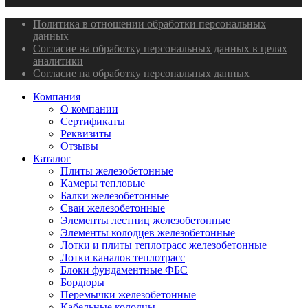
Политика в отношении обработки персональных
данных
Согласие на обработку персональных данных в целях
аналитики
Согласие на обработку персональных данных
Компания
О компании
Сертификаты
Реквизиты
Отзывы
Каталог
Плиты железобетонные
Камеры тепловые
Балки железобетонные
Сваи железобетонные
Элементы лестниц железобетонные
Элементы колодцев железобетонные
Лотки и плиты теплотрасс железобетонные
Лотки каналов теплотрасс
Блоки фундаментные ФБС
Бордюры
Перемычки железобетонные
Кабельные колодцы