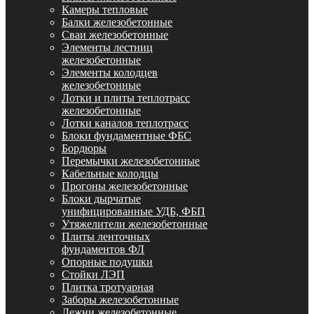
Камеры тепловые
Балки железобетонные
Сваи железобетонные
Элементы лестниц
железобетонные
Элементы колодцев
железобетонные
Лотки и плиты теплотрасс
железобетонные
Лотки каналов теплотрасс
Блоки фундаментные ФБС
Бордюры
Перемычки железобетонные
Кабельные колодцы
Прогоны железобетонные
Блоки дырчатые
унифицированные УДБ, ФБП
Утяжелители железобетонные
Плиты ленточных
фундаментов ФЛ
Опорные подушки
Стойки ЛЭП
Плитка тротуарная
Заборы железобетонные
Лежни железобетонные