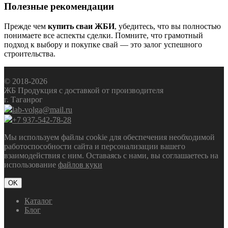
Полезные рекомендации
Прежде чем
купить сваи ЖБИ
, убедитесь, что вы полностью
понимаете все аспекты сделки. Помните, что грамотный
подход к выбору и покупке свай — это залог успешного
строительства.
© 2018-2026
ЖБ Продукция с доставкой от производителя
г. Таганрог
lab-volga@mail.ru
+7 937-542-78-28
Мы используем файлы cookie для обеспечения необходимой
работоспособности сайта и персонализации вашего
взаимодействия с ним. Оставаясь с нами, вы соглашаетесь на
использование
файлов куки
OK
Каталог
Блог