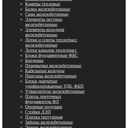
Камеры тепловые
Балки железобетонные
Сваи железобетонные
Элементы лестниц
железобетонные
Элементы колодцев
железобетонные
Лотки и плиты теплотрасс
железобетонные
Лотки каналов теплотрасс
Блоки фундаментные ФБС
Бордюры
Перемычки железобетонные
Кабельные колодцы
Прогоны железобетонные
Блоки дырчатые
унифицированные УДБ, ФБП
Утяжелители железобетонные
Плиты ленточных
фундаментов ФЛ
Опорные подушки
Стойки ЛЭП
Плитка тротуарная
Заборы железобетонные
Лежни железобетонные