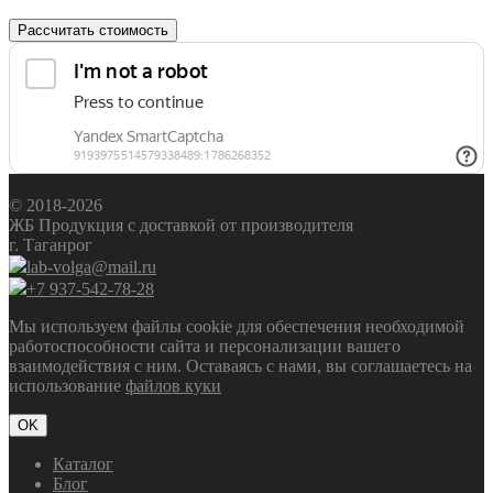
Рассчитать стоимость
© 2018-2026
ЖБ Продукция с доставкой от производителя
г. Таганрог
lab-volga@mail.ru
+7 937-542-78-28
Мы используем файлы cookie для обеспечения необходимой
работоспособности сайта и персонализации вашего
взаимодействия с ним. Оставаясь с нами, вы соглашаетесь на
использование
файлов куки
OK
Каталог
Блог