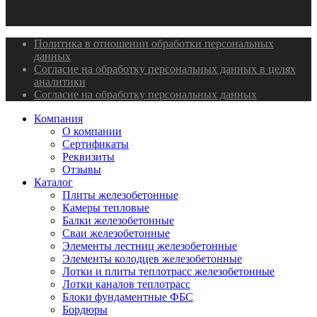
Политика в отношении обработки персональных
данных
Согласие на обработку персональных данных в целях
аналитики
Согласие на обработку персональных данных
Компания
О компании
Сертификаты
Реквизиты
Отзывы
Каталог
Плиты железобетонные
Камеры тепловые
Балки железобетонные
Сваи железобетонные
Элементы лестниц железобетонные
Элементы колодцев железобетонные
Лотки и плиты теплотрасс железобетонные
Лотки каналов теплотрасс
Блоки фундаментные ФБС
Бордюры