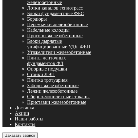
железобетонные
Лотки каналов теплотрасс
Блоки фундаментные ФБС
Бордюры
Перемычки железобетонные
Кабельные колодцы
Прогоны железобетонные
Блоки дырчатые
унифицированные УДБ, ФБП
Утяжелители железобетонные
Плиты ленточных
фундаментов ФЛ
Опорные подушки
Стойки ЛЭП
Плитка тротуарная
Заборы железобетонные
Лежни железобетонные
Сборно-монолитные стаканы
Приставки железобетонные
Доставка
Акции
Наши работы
Контакты
Заказать звонок