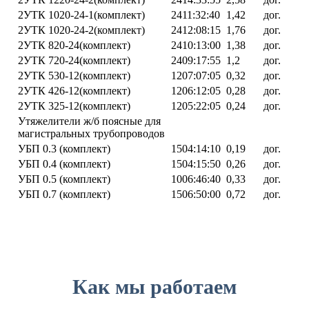
2УТК 1020-24-1(комплект)
2411:32:40
1,42
дог.
2УТК 1020-24-2(комплект)
2412:08:15
1,76
дог.
2УТК 820-24(комплект)
2410:13:00
1,38
дог.
2УТК 720-24(комплект)
2409:17:55
1,2
дог.
2УТК 530-12(комплект)
1207:07:05
0,32
дог.
2УТК 426-12(комплект)
1206:12:05
0,28
дог.
2УТК 325-12(комплект)
1205:22:05
0,24
дог.
Утяжелители ж/б поясные для
магистральных трубопроводов
УБП 0.3 (комплект)
1504:14:10
0,19
дог.
УБП 0.4 (комплект)
1504:15:50
0,26
дог.
УБП 0.5 (комплект)
1006:46:40
0,33
дог.
УБП 0.7 (комплект)
1506:50:00
0,72
дог.
Как мы работаем