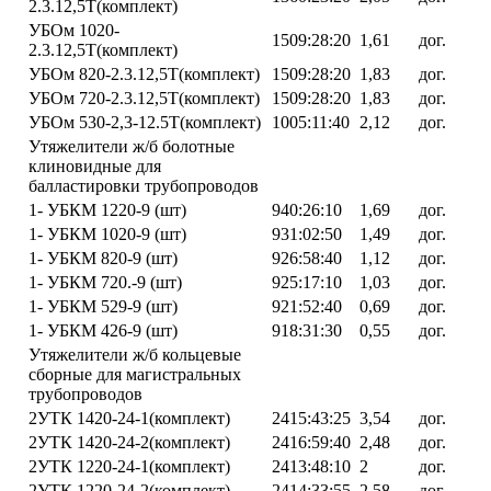
2.3.12,5Т(комплект)
УБОм 1020-
1509:28:20
1,61
дог.
2.3.12,5Т(комплект)
УБОм 820-2.3.12,5Т(комплект)
1509:28:20
1,83
дог.
УБОм 720-2.3.12,5Т(комплект)
1509:28:20
1,83
дог.
УБОм 530-2,3-12.5Т(комплект)
1005:11:40
2,12
дог.
Утяжелители ж/б болотные
клиновидные для
балластировки трубопроводов
1- УБКМ 1220-9 (шт)
940:26:10
1,69
дог.
1- УБКМ 1020-9 (шт)
931:02:50
1,49
дог.
1- УБКМ 820-9 (шт)
926:58:40
1,12
дог.
1- УБКМ 720.-9 (шт)
925:17:10
1,03
дог.
1- УБКМ 529-9 (шт)
921:52:40
0,69
дог.
1- УБКМ 426-9 (шт)
918:31:30
0,55
дог.
Утяжелители ж/б кольцевые
сборные для магистральных
трубопроводов
2УТК 1420-24-1(комплект)
2415:43:25
3,54
дог.
2УТК 1420-24-2(комплект)
2416:59:40
2,48
дог.
2УТК 1220-24-1(комплект)
2413:48:10
2
дог.
2УТК 1220-24-2(комплект)
2414:33:55
2,58
дог.