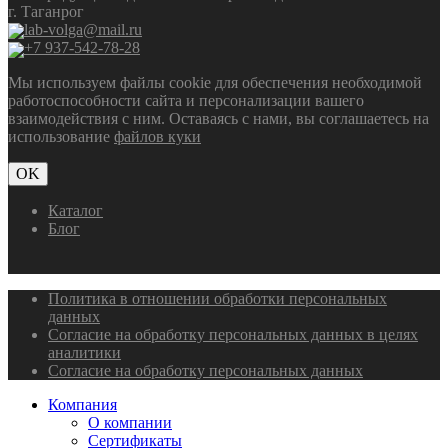
г. Таганрог
lab-volga@mail.ru
+7 937-542-78-28
Мы используем файлы cookie для обеспечения необходимой
работоспособности сайта и персонализации вашего
взаимодействия с ним. Оставаясь с нами, вы соглашаетесь на
использование
файлов куки
OK
Каталог
Блог
Политика в отношении обработки персональных
данных
Согласие на обработку персональных данных в целях
аналитики
Согласие на обработку персональных данных
Компания
О компании
Сертификаты