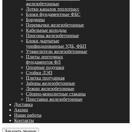
железобетонные
Лотки каналов теплотрасс
Блоки фундаментные ФБС
Бордюры
Перемычки железобетонные
Кабельные колодцы
Прогоны железобетонные
Блоки дырчатые
унифицированные УДБ, ФБП
Утяжелители железобетонные
Плиты ленточных
фундаментов ФЛ
Опорные подушки
Стойки ЛЭП
Плитка тротуарная
Заборы железобетонные
Лежни железобетонные
Сборно-монолитные стаканы
Приставки железобетонные
Доставка
Акции
Наши работы
Контакты
Заказать звонок