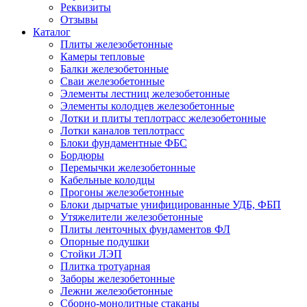
Реквизиты
Отзывы
Каталог
Плиты железобетонные
Камеры тепловые
Балки железобетонные
Сваи железобетонные
Элементы лестниц железобетонные
Элементы колодцев железобетонные
Лотки и плиты теплотрасс железобетонные
Лотки каналов теплотрасс
Блоки фундаментные ФБС
Бордюры
Перемычки железобетонные
Кабельные колодцы
Прогоны железобетонные
Блоки дырчатые унифицированные УДБ, ФБП
Утяжелители железобетонные
Плиты ленточных фундаментов ФЛ
Опорные подушки
Стойки ЛЭП
Плитка тротуарная
Заборы железобетонные
Лежни железобетонные
Сборно-монолитные стаканы