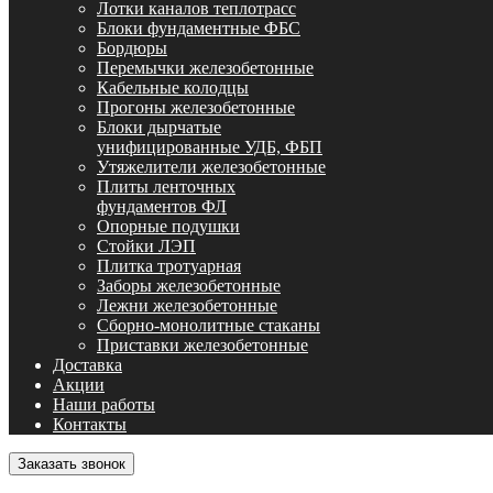
Лотки каналов теплотрасс
Блоки фундаментные ФБС
Бордюры
Перемычки железобетонные
Кабельные колодцы
Прогоны железобетонные
Блоки дырчатые
унифицированные УДБ, ФБП
Утяжелители железобетонные
Плиты ленточных
фундаментов ФЛ
Опорные подушки
Стойки ЛЭП
Плитка тротуарная
Заборы железобетонные
Лежни железобетонные
Сборно-монолитные стаканы
Приставки железобетонные
Доставка
Акции
Наши работы
Контакты
Заказать звонок