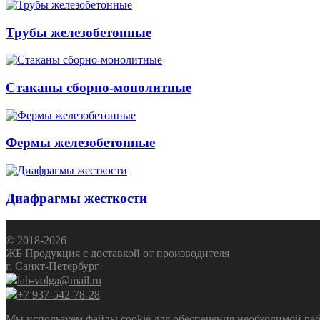
Трубы железобетонные
Стаканы сборно-монолитные
Фермы железобетонные
Диафрагмы жесткости
© 2018-2026
ЖБ Продукция с доставкой от производителя
г. Санкт-Петербург
lab-volga@mail.ru
+7 937-542-78-28
Мы используем файлы cookie для обеспечения необходимой рабо