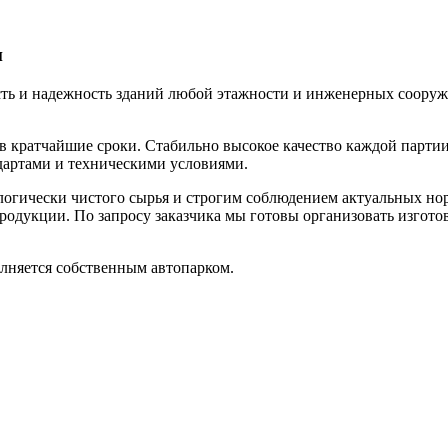
и
ь и надежность зданий любой этажности и инженерных сооруже
 в кратчайшие сроки. Стабильно высокое качество каждой парт
ндартами и техническими условиями.
логически чистого сырья и строгим соблюдением актуальных н
продукции. По запросу заказчика мы готовы организовать изго
лняется собственным автопарком.
ые мощности нашего завода железобетонных изде