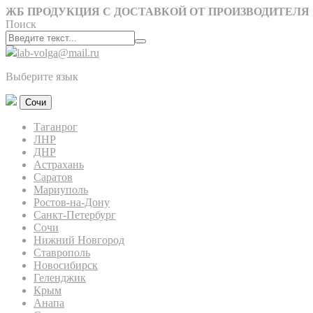
ЖБ ПРОДУКЦИЯ С ДОСТАВКОЙ ОТ ПРОИЗВОДИТЕЛЯ
Поиск
lab-volga@mail.ru
Выберите язык
Сочи
Таганрог
ЛНР
ДНР
Астрахань
Саратов
Мариуполь
Ростов-на-Дону
Санкт-Петербург
Сочи
Нижний Новгород
Ставрополь
Новосибирск
Геленджик
Крым
Анапа