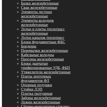
Балки железобетонные
Сваи железобетонные
Элементы лестниц
железобетонные
Элементы колодцев
железобетонные
Лотки и плиты теплотрасс
железобетонные
Лотки каналов теплотрасс
Блоки фундаментные ФБС
Бордюры
Перемычки железобетонные
Кабельные колодцы
Прогоны железобетонные
Блоки дырчатые
унифицированные УДБ, ФБП
Утяжелители железобетонные
Плиты ленточных
фундаментов ФЛ
Опорные подушки
Стойки ЛЭП
Плитка тротуарная
Заборы железобетонные
Лежни железобетонные
Сборно-монолитные стаканы