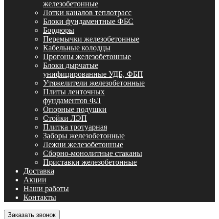
железобетонные
Лотки каналов теплотрасс
Блоки фундаментные ФБС
Бордюры
Перемычки железобетонные
Кабельные колодцы
Прогоны железобетонные
Блоки дырчатые
унифицированные УДБ, ФБП
Утяжелители железобетонные
Плиты ленточных
фундаментов ФЛ
Опорные подушки
Стойки ЛЭП
Плитка тротуарная
Заборы железобетонные
Лежни железобетонные
Сборно-монолитные стаканы
Приставки железобетонные
Доставка
Акции
Наши работы
Контакты
Заказать звонок