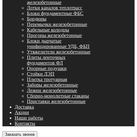
железобетонные
Лотки каналов теплотрасс
Блоки фундаментные ФБС
Бордюры
Перемычки железобетонные
Кабельные колодцы
Прогоны железобетонные
Блоки дырчатые
унифицированные УДБ, ФБП
Утяжелители железобетонные
Плиты ленточных
фундаментов ФЛ
Опорные подушки
Стойки ЛЭП
Плитка тротуарная
Заборы железобетонные
Лежни железобетонные
Сборно-монолитные стаканы
Приставки железобетонные
Доставка
Акции
Наши работы
Контакты
Заказать звонок