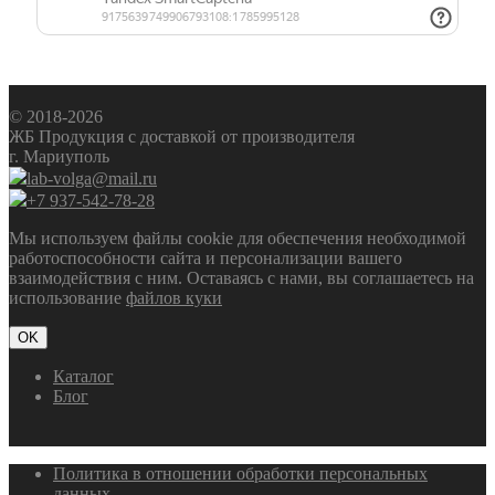
© 2018-2026
ЖБ Продукция с доставкой от производителя
г. Мариуполь
lab-volga@mail.ru
+7 937-542-78-28
Мы используем файлы cookie для обеспечения необходимой
работоспособности сайта и персонализации вашего
взаимодействия с ним. Оставаясь с нами, вы соглашаетесь на
использование
файлов куки
OK
Каталог
Блог
Политика в отношении обработки персональных
данных