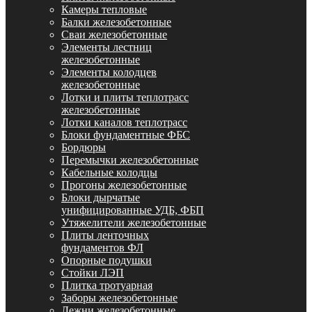
Камеры тепловые
Балки железобетонные
Сваи железобетонные
Элементы лестниц
железобетонные
Элементы колодцев
железобетонные
Лотки и плиты теплотрасс
железобетонные
Лотки каналов теплотрасс
Блоки фундаментные ФБС
Бордюры
Перемычки железобетонные
Кабельные колодцы
Прогоны железобетонные
Блоки дырчатые
унифицированные УДБ, ФБП
Утяжелители железобетонные
Плиты ленточных
фундаментов ФЛ
Опорные подушки
Стойки ЛЭП
Плитка тротуарная
Заборы железобетонные
Лежни железобетонные