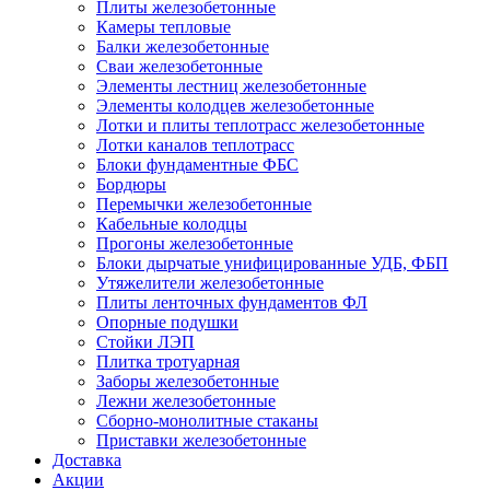
Плиты железобетонные
Камеры тепловые
Балки железобетонные
Сваи железобетонные
Элементы лестниц железобетонные
Элементы колодцев железобетонные
Лотки и плиты теплотрасс железобетонные
Лотки каналов теплотрасс
Блоки фундаментные ФБС
Бордюры
Перемычки железобетонные
Кабельные колодцы
Прогоны железобетонные
Блоки дырчатые унифицированные УДБ, ФБП
Утяжелители железобетонные
Плиты ленточных фундаментов ФЛ
Опорные подушки
Стойки ЛЭП
Плитка тротуарная
Заборы железобетонные
Лежни железобетонные
Сборно-монолитные стаканы
Приставки железобетонные
Доставка
Акции