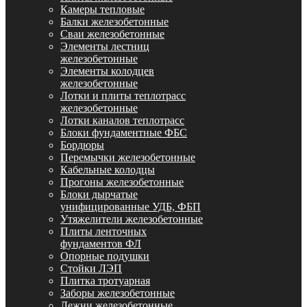
Камеры тепловые
Балки железобетонные
Сваи железобетонные
Элементы лестниц
железобетонные
Элементы колодцев
железобетонные
Лотки и плиты теплотрасс
железобетонные
Лотки каналов теплотрасс
Блоки фундаментные ФБС
Бордюры
Перемычки железобетонные
Кабельные колодцы
Прогоны железобетонные
Блоки дырчатые
унифицированные УДБ, ФБП
Утяжелители железобетонные
Плиты ленточных
фундаментов ФЛ
Опорные подушки
Стойки ЛЭП
Плитка тротуарная
Заборы железобетонные
Лежни железобетонные