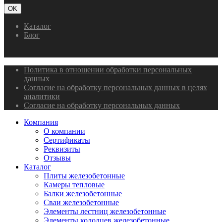
OK
Каталог
Блог
Политика в отношении обработки персональных
данных
Согласие на обработку персональных данных в целях
аналитики
Согласие на обработку персональных данных
Компания
О компании
Сертификаты
Реквизиты
Отзывы
Каталог
Плиты железобетонные
Камеры тепловые
Балки железобетонные
Сваи железобетонные
Элементы лестниц железобетонные
Элементы колодцев железобетонные