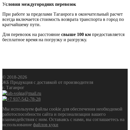
У
словия междугородних перевозок
При работе за пределами Таганрога в окончательный расчет
всегда включается стоимость возврата транспорта в город по
кратчайшему пути.
Для перевозок на расстояние
свыше 100 км
предоставляется
бесплатное время на погрузку и разгрузку.
© 2018-2026
ЖБ Продукция с доставкой от производителя
г. Таганрог
lab-volga@mail.ru
+7 937-542-78-28
Мы используем файлы cookie для обеспечения необходимой
работоспособности сайта и персонализации вашего
взаимодействия с ним. Оставаясь с нами, вы соглашаетесь на
использование
файлов куки