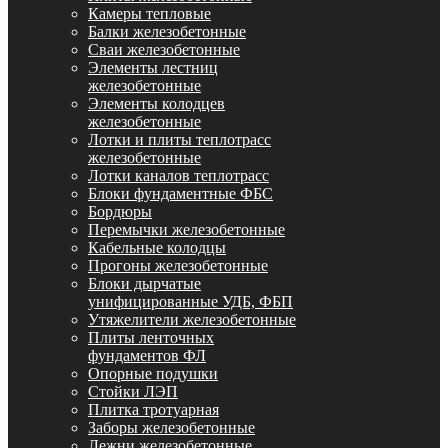
Камеры тепловые
Балки железобетонные
Сваи железобетонные
Элементы лестниц
железобетонные
Элементы колодцев
железобетонные
Лотки и плиты теплотрасс
железобетонные
Лотки каналов теплотрасс
Блоки фундаментные ФБС
Бордюры
Перемычки железобетонные
Кабельные колодцы
Прогоны железобетонные
Блоки дырчатые
унифицированные УДБ, ФБП
Утяжелители железобетонные
Плиты ленточных
фундаментов ФЛ
Опорные подушки
Стойки ЛЭП
Плитка тротуарная
Заборы железобетонные
Лежни железобетонные