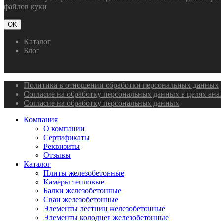
файлов куки
OK
Каталог
Блог
Политика в отношении обработки персональных данных
Согласие на обработку персональных данных в целях ан
Согласие на обработку персональных данных
Компания
О компании
Сертификаты
Реквизиты
Отзывы
Каталог
Плиты железобетонные
Камеры тепловые
Балки железобетонные
Сваи железобетонные
Элементы лестниц железобетонные
Элементы колодцев железобетонные