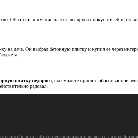
ство. Обратите внимание на отзывы других покупателей и, по во
у на даче. Он выбрал бетонную плитку и купил ее через интерн
 бюджета.
арную плитку недорого
, вы сможете принять обоснованное реш
действительно радовал.
тоспособности сайта и персонализации вашего взаимодействия с