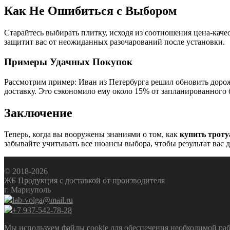
Как Не Ошибиться с Выбором
Старайтесь выбирать плитку, исходя из соотношения цена-каче
защитит вас от неожиданных разочарований после установки.
Примеры Удачных Покупок
Рассмотрим пример: Иван из Петербурга решил обновить дорожк
доставку. Это сэкономило ему около 15% от запланированного
Заключение
Теперь, когда вы вооружены знаниями о том, как
купить троту
забывайте учитывать все нюансы выбора, чтобы результат вас 
© 2018-2026
ЖБ Продукция с доставкой от производителя
г. Мариуполь
lab-volga@mail.ru
+7 937-542-78-28
Мы используем файлы cookie для обеспечения необходимой рабо