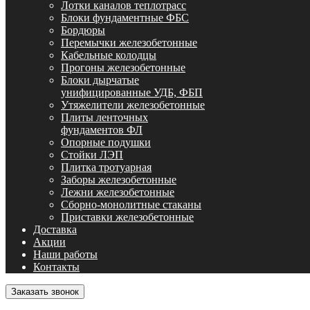
Лотки каналов теплотрасс
Блоки фундаментные ФБС
Бордюры
Перемычки железобетонные
Кабельные колодцы
Прогоны железобетонные
Блоки дырчатые
унифицированные УДБ, ФБП
Утяжелители железобетонные
Плиты ленточных
фундаментов ФЛ
Опорные подушки
Стойки ЛЭП
Плитка тротуарная
Заборы железобетонные
Лежни железобетонные
Сборно-монолитные стаканы
Приставки железобетонные
Доставка
Акции
Наши работы
Контакты
Заказать звонок