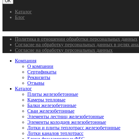
OK
Каталог
Блог
Политика в отношении обработки персональных данных
Согласие на обработку персональных данных в целях ан
Согласие на обработку персональных данных
Компания
О компании
Сертификаты
Реквизиты
Отзывы
Каталог
Плиты железобетонные
Камеры тепловые
Балки железобетонные
Сваи железобетонные
Элементы лестниц железобетонные
Элементы колодцев железобетонные
Лотки и плиты теплотрасс железобетонные
Лотки каналов теплотрасс
Блоки фундаментные ФБС