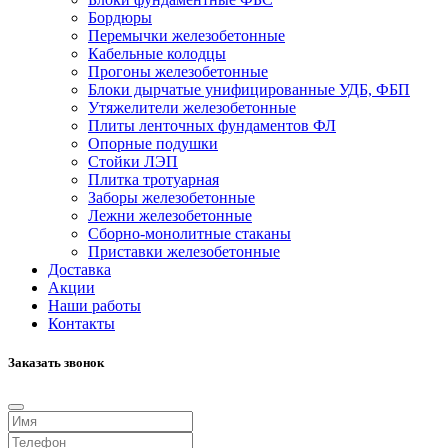
Бордюры
Перемычки железобетонные
Кабельные колодцы
Прогоны железобетонные
Блоки дырчатые унифицированные УДБ, ФБП
Утяжелители железобетонные
Плиты ленточных фундаментов ФЛ
Опорные подушки
Стойки ЛЭП
Плитка тротуарная
Заборы железобетонные
Лежни железобетонные
Сборно-монолитные стаканы
Приставки железобетонные
Доставка
Акции
Наши работы
Контакты
Заказать звонок