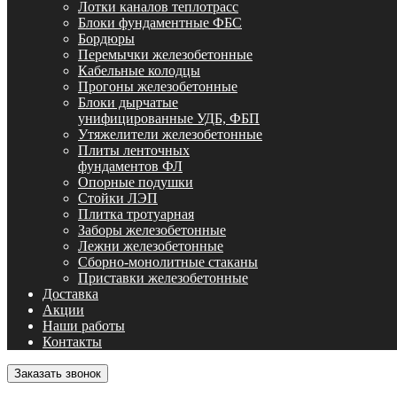
Лотки каналов теплотрасс
Блоки фундаментные ФБС
Бордюры
Перемычки железобетонные
Кабельные колодцы
Прогоны железобетонные
Блоки дырчатые
унифицированные УДБ, ФБП
Утяжелители железобетонные
Плиты ленточных
фундаментов ФЛ
Опорные подушки
Стойки ЛЭП
Плитка тротуарная
Заборы железобетонные
Лежни железобетонные
Сборно-монолитные стаканы
Приставки железобетонные
Доставка
Акции
Наши работы
Контакты
Заказать звонок