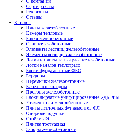
О компании
Сертификаты
Реквизиты
Отзывы
Каталог
Плиты железобетонные
Камеры тепловые
Балки железобетонные
Сваи железобетонные
Элементы лестниц железобетонные
Элементы колодцев железобетонные
Лотки и плиты теплотрасс железобетонные
Лотки каналов теплотрасс
Блоки фундаментные ФБС
Бордюры
Перемычки железобетонные
Кабельные колодцы
Прогоны железобетонные
Блоки дырчатые унифицированные УДБ, ФБП
Утяжелители железобетонные
Плиты ленточных фундаментов ФЛ
Опорные подушки
Стойки ЛЭП
Плитка тротуарная
Заборы железобетонные