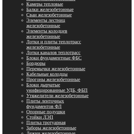
Камеры тепловые
Балки железобетонные
Сваи железобетонные
Элементы лестниц
железобетонные
Элементы колодцев
железобетонные
Лотки и плиты теплотрасс
железобетонные
Лотки каналов теплотрасс
Блоки фундаментные ФБС
Бордюры
Перемычки железобетонные
Кабельные колодцы
Прогоны железобетонные
Блоки дырчатые
унифицированные УДБ, ФБП
Утяжелители железобетонные
Плиты ленточных
фундаментов ФЛ
Опорные подушки
Стойки ЛЭП
Плитка тротуарная
Заборы железобетонные
Лежни железобетонные