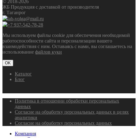
© 2018-2026
ЖБ Продукция с доставкой от производителя
г. Таганрог
lab-volga@mail.ru
+7 937-542-78-28
Мы используем файлы cookie для обеспечения необходимой
работоспособности сайта и персонализации вашего
взаимодействия с ним. Оставаясь с нами, вы соглашаетесь на
использование
файлов куки
OK
Каталог
Блог
Политика в отношении обработки персональных
данных
Согласие на обработку персональных данных в целях
аналитики
Согласие на обработку персональных данных
Компания