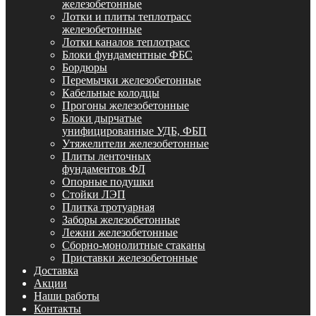
железобетонные
Лотки и плиты теплотрасс
железобетонные
Лотки каналов теплотрасс
Блоки фундаментные ФБС
Бордюры
Перемычки железобетонные
Кабельные колодцы
Прогоны железобетонные
Блоки дырчатые
унифицированные УДБ, ФБП
Утяжелители железобетонные
Плиты ленточных
фундаментов ФЛ
Опорные подушки
Стойки ЛЭП
Плитка тротуарная
Заборы железобетонные
Лежни железобетонные
Сборно-монолитные стаканы
Приставки железобетонные
Доставка
Акции
Наши работы
Контакты