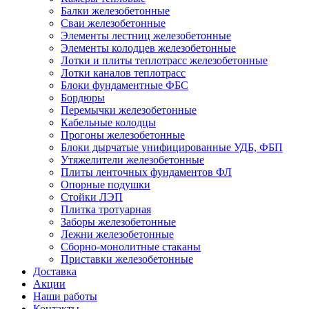
Балки железобетонные
Сваи железобетонные
Элементы лестниц железобетонные
Элементы колодцев железобетонные
Лотки и плиты теплотрасс железобетонные
Лотки каналов теплотрасс
Блоки фундаментные ФБС
Бордюры
Перемычки железобетонные
Кабельные колодцы
Прогоны железобетонные
Блоки дырчатые унифицированные УДБ, ФБП
Утяжелители железобетонные
Плиты ленточных фундаментов ФЛ
Опорные подушки
Стойки ЛЭП
Плитка тротуарная
Заборы железобетонные
Лежни железобетонные
Сборно-монолитные стаканы
Приставки железобетонные
Доставка
Акции
Наши работы
Контакты