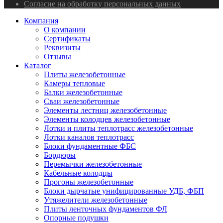
Согласие на обработку персональных данных
Компания
О компании
Сертификаты
Реквизиты
Отзывы
Каталог
Плиты железобетонные
Камеры тепловые
Балки железобетонные
Сваи железобетонные
Элементы лестниц железобетонные
Элементы колодцев железобетонные
Лотки и плиты теплотрасс железобетонные
Лотки каналов теплотрасс
Блоки фундаментные ФБС
Бордюры
Перемычки железобетонные
Кабельные колодцы
Прогоны железобетонные
Блоки дырчатые унифицированные УДБ, ФБП
Утяжелители железобетонные
Плиты ленточных фундаментов ФЛ
Опорные подушки