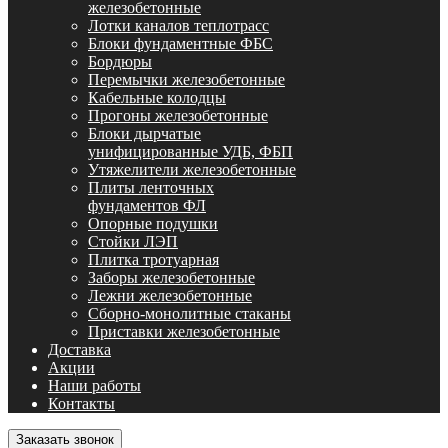
железобетонные
Лотки каналов теплотрасс
Блоки фундаментные ФБС
Бордюры
Перемычки железобетонные
Кабельные колодцы
Прогоны железобетонные
Блоки дырчатые
унифицированные УДБ, ФБП
Утяжелители железобетонные
Плиты ленточных
фундаментов ФЛ
Опорные подушки
Стойки ЛЭП
Плитка тротуарная
Заборы железобетонные
Лежни железобетонные
Сборно-монолитные стаканы
Приставки железобетонные
Доставка
Акции
Наши работы
Контакты
Заказать звонок