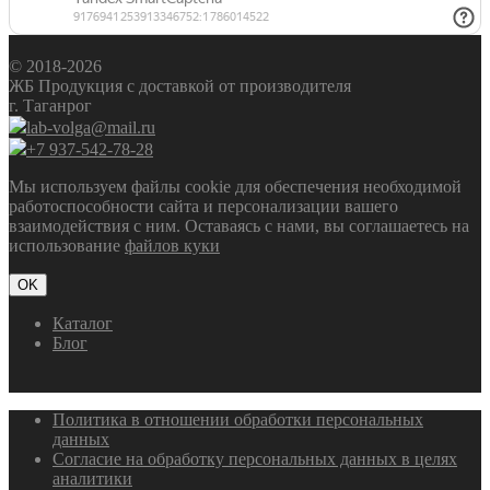
© 2018-2026
ЖБ Продукция с доставкой от производителя
г. Таганрог
lab-volga@mail.ru
+7 937-542-78-28
Мы используем файлы cookie для обеспечения необходимой
работоспособности сайта и персонализации вашего
взаимодействия с ним. Оставаясь с нами, вы соглашаетесь на
использование
файлов куки
OK
Каталог
Блог
Политика в отношении обработки персональных
данных
Согласие на обработку персональных данных в целях
аналитики