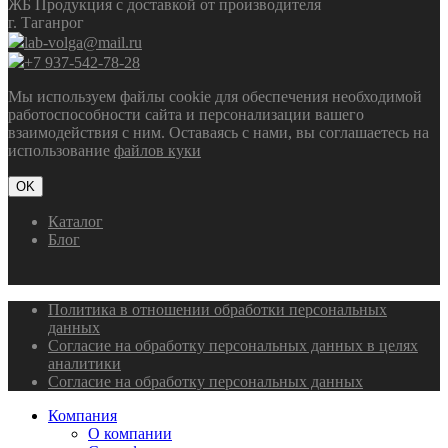
ЖБ Продукция с доставкой от производителя
г. Таганрог
lab-volga@mail.ru
+7 937-542-78-28
Мы используем файлы cookie для обеспечения необходимой
работоспособности сайта и персонализации вашего
взаимодействия с ним. Оставаясь с нами, вы соглашаетесь на
использование
файлов куки
OK
Каталог
Блог
Политика в отношении обработки персональных
данных
Согласие на обработку персональных данных в целях
аналитики
Согласие на обработку персональных данных
Компания
О компании