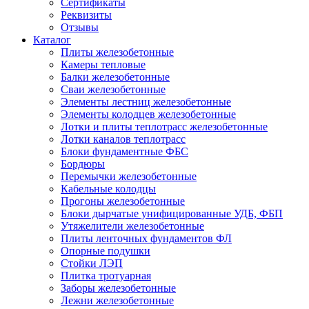
Сертификаты
Реквизиты
Отзывы
Каталог
Плиты железобетонные
Камеры тепловые
Балки железобетонные
Сваи железобетонные
Элементы лестниц железобетонные
Элементы колодцев железобетонные
Лотки и плиты теплотрасс железобетонные
Лотки каналов теплотрасс
Блоки фундаментные ФБС
Бордюры
Перемычки железобетонные
Кабельные колодцы
Прогоны железобетонные
Блоки дырчатые унифицированные УДБ, ФБП
Утяжелители железобетонные
Плиты ленточных фундаментов ФЛ
Опорные подушки
Стойки ЛЭП
Плитка тротуарная
Заборы железобетонные
Лежни железобетонные