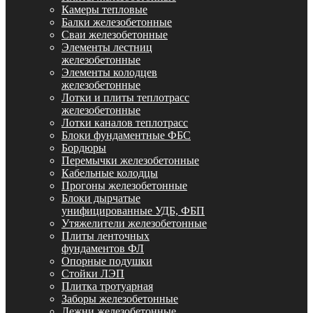
Камеры тепловые
Балки железобетонные
Сваи железобетонные
Элементы лестниц
железобетонные
Элементы колодцев
железобетонные
Лотки и плиты теплотрасс
железобетонные
Лотки каналов теплотрасс
Блоки фундаментные ФБС
Бордюры
Перемычки железобетонные
Кабельные колодцы
Прогоны железобетонные
Блоки дырчатые
унифицированные УДБ, ФБП
Утяжелители железобетонные
Плиты ленточных
фундаментов ФЛ
Опорные подушки
Стойки ЛЭП
Плитка тротуарная
Заборы железобетонные
Лежни железобетонные