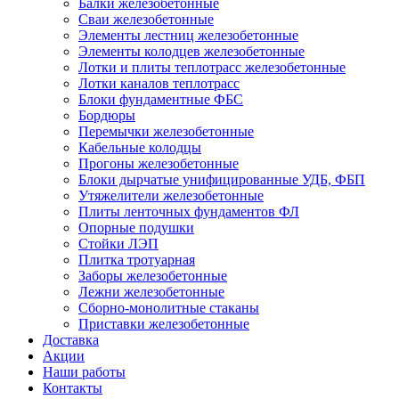
Балки железобетонные
Сваи железобетонные
Элементы лестниц железобетонные
Элементы колодцев железобетонные
Лотки и плиты теплотрасс железобетонные
Лотки каналов теплотрасс
Блоки фундаментные ФБС
Бордюры
Перемычки железобетонные
Кабельные колодцы
Прогоны железобетонные
Блоки дырчатые унифицированные УДБ, ФБП
Утяжелители железобетонные
Плиты ленточных фундаментов ФЛ
Опорные подушки
Стойки ЛЭП
Плитка тротуарная
Заборы железобетонные
Лежни железобетонные
Сборно-монолитные стаканы
Приставки железобетонные
Доставка
Акции
Наши работы
Контакты