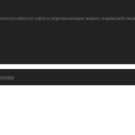
тоспособности сайта и персонализации вашего взаимодействия с
алитики