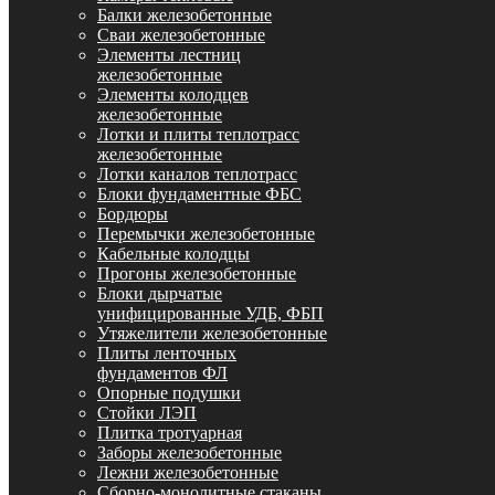
Балки железобетонные
Сваи железобетонные
Элементы лестниц
железобетонные
Элементы колодцев
железобетонные
Лотки и плиты теплотрасс
железобетонные
Лотки каналов теплотрасс
Блоки фундаментные ФБС
Бордюры
Перемычки железобетонные
Кабельные колодцы
Прогоны железобетонные
Блоки дырчатые
унифицированные УДБ, ФБП
Утяжелители железобетонные
Плиты ленточных
фундаментов ФЛ
Опорные подушки
Стойки ЛЭП
Плитка тротуарная
Заборы железобетонные
Лежни железобетонные
Сборно-монолитные стаканы