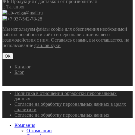
ЖБ Продукция с доставкой от производителя
г. Таганрог
lab-volga@mail.ru
+7 937-542-78-28
Мы используем файлы cookie для обеспечения необходимой
работоспособности сайта и персонализации вашего
взаимодействия с ним. Оставаясь с нами, вы соглашаетесь на
использование
файлов куки
OK
Каталог
Блог
Политика в отношении обработки персональных
данных
Согласие на обработку персональных данных в целях
аналитики
Согласие на обработку персональных данных
Компания
О компании