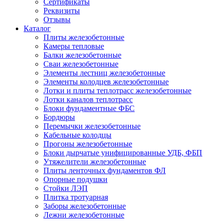
Сертификаты
Реквизиты
Отзывы
Каталог
Плиты железобетонные
Камеры тепловые
Балки железобетонные
Сваи железобетонные
Элементы лестниц железобетонные
Элементы колодцев железобетонные
Лотки и плиты теплотрасс железобетонные
Лотки каналов теплотрасс
Блоки фундаментные ФБС
Бордюры
Перемычки железобетонные
Кабельные колодцы
Прогоны железобетонные
Блоки дырчатые унифицированные УДБ, ФБП
Утяжелители железобетонные
Плиты ленточных фундаментов ФЛ
Опорные подушки
Стойки ЛЭП
Плитка тротуарная
Заборы железобетонные
Лежни железобетонные