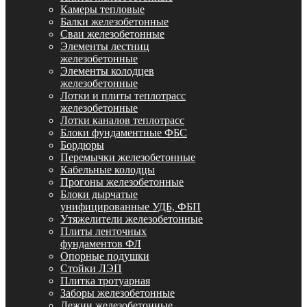
Камеры тепловые
Балки железобетонные
Сваи железобетонные
Элементы лестниц
железобетонные
Элементы колодцев
железобетонные
Лотки и плиты теплотрасс
железобетонные
Лотки каналов теплотрасс
Блоки фундаментные ФБС
Бордюры
Перемычки железобетонные
Кабельные колодцы
Прогоны железобетонные
Блоки дырчатые
унифицированные УДБ, ФБП
Утяжелители железобетонные
Плиты ленточных
фундаментов ФЛ
Опорные подушки
Стойки ЛЭП
Плитка тротуарная
Заборы железобетонные
Лежни железобетонные