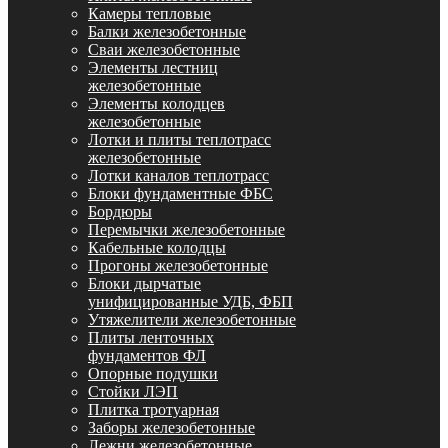
Камеры тепловые
Балки железобетонные
Сваи железобетонные
Элементы лестниц
железобетонные
Элементы колодцев
железобетонные
Лотки и плиты теплотрасс
железобетонные
Лотки каналов теплотрасс
Блоки фундаментные ФБС
Бордюры
Перемычки железобетонные
Кабельные колодцы
Прогоны железобетонные
Блоки дырчатые
унифицированные УДБ, ФБП
Утяжелители железобетонные
Плиты ленточных
фундаментов ФЛ
Опорные подушки
Стойки ЛЭП
Плитка тротуарная
Заборы железобетонные
Лежни железобетонные