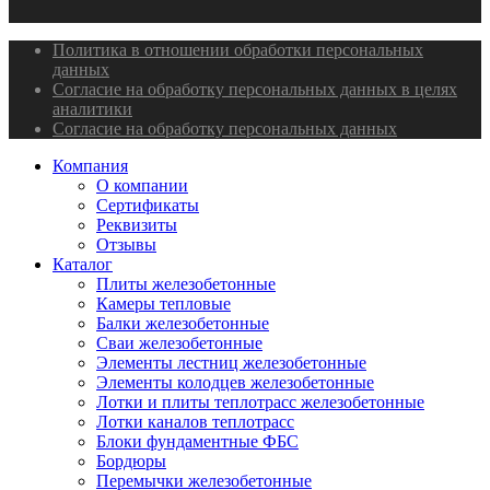
Политика в отношении обработки персональных
данных
Согласие на обработку персональных данных в целях
аналитики
Согласие на обработку персональных данных
Компания
О компании
Сертификаты
Реквизиты
Отзывы
Каталог
Плиты железобетонные
Камеры тепловые
Балки железобетонные
Сваи железобетонные
Элементы лестниц железобетонные
Элементы колодцев железобетонные
Лотки и плиты теплотрасс железобетонные
Лотки каналов теплотрасс
Блоки фундаментные ФБС
Бордюры
Перемычки железобетонные