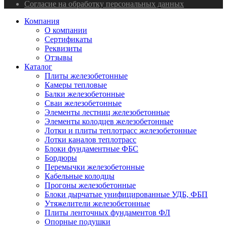
Согласие на обработку персональных данных
Компания
О компании
Сертификаты
Реквизиты
Отзывы
Каталог
Плиты железобетонные
Камеры тепловые
Балки железобетонные
Сваи железобетонные
Элементы лестниц железобетонные
Элементы колодцев железобетонные
Лотки и плиты теплотрасс железобетонные
Лотки каналов теплотрасс
Блоки фундаментные ФБС
Бордюры
Перемычки железобетонные
Кабельные колодцы
Прогоны железобетонные
Блоки дырчатые унифицированные УДБ, ФБП
Утяжелители железобетонные
Плиты ленточных фундаментов ФЛ
Опорные подушки