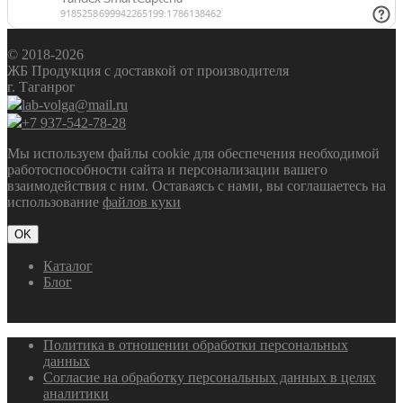
© 2018-2026
ЖБ Продукция с доставкой от производителя
г. Таганрог
lab-volga@mail.ru
+7 937-542-78-28
Мы используем файлы cookie для обеспечения необходимой
работоспособности сайта и персонализации вашего
взаимодействия с ним. Оставаясь с нами, вы соглашаетесь на
использование
файлов куки
OK
Каталог
Блог
Политика в отношении обработки персональных
данных
Согласие на обработку персональных данных в целях
аналитики