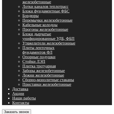
железобетонные
Лотки каналов теплотрасс
Блоки фундаментные ФБС
Бордюры
Перемычки железобетонные
Кабельные колодцы
Прогоны железобетонные
Блоки дырчатые
унифицированные УДБ, ФБП
Утяжелители железобетонные
Плиты ленточных
фундаментов ФЛ
Опорные подушки
Стойки ЛЭП
Плитка тротуарная
Заборы железобетонные
Лежни железобетонные
Сборно-монолитные стаканы
Приставки железобетонные
Доставка
Акции
Наши работы
Контакты
Заказать звонок