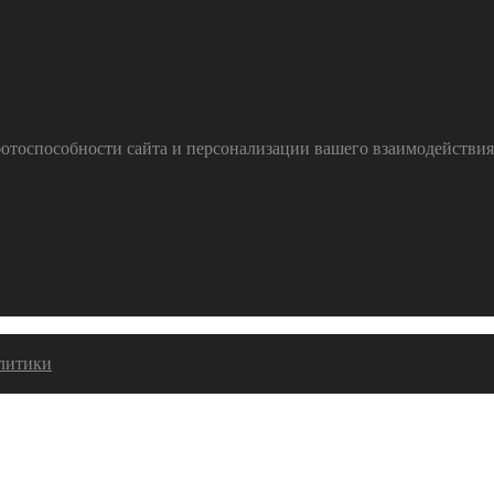
тоспособности сайта и персонализации вашего взаимодействия с
алитики