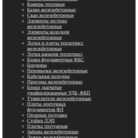
Камеры тепловые
Балки железобетонные
Сваи железобетонные
Элементы лестниц
железобетонные
Элементы колодцев
железобетонные
Лотки и плиты теплотрасс
железобетонные
Лотки каналов теплотрасс
Блоки фундаментные ФБС
Бордюры
Перемычки железобетонные
Кабельные колодцы
Прогоны железобетонные
Блоки дырчатые
унифицированные УДБ, ФБП
Утяжелители железобетонные
Плиты ленточных
фундаментов ФЛ
Опорные подушки
Стойки ЛЭП
Плитка тротуарная
Заборы железобетонные
Лежни железобетонные