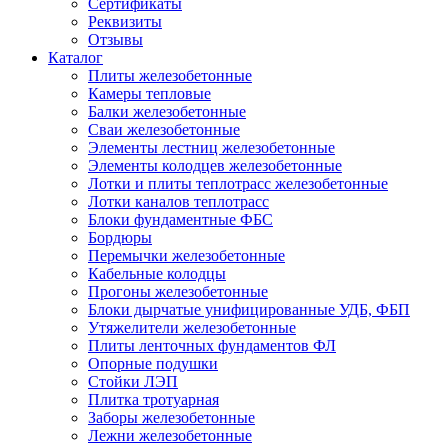
Сертификаты
Реквизиты
Отзывы
Каталог
Плиты железобетонные
Камеры тепловые
Балки железобетонные
Сваи железобетонные
Элементы лестниц железобетонные
Элементы колодцев железобетонные
Лотки и плиты теплотрасс железобетонные
Лотки каналов теплотрасс
Блоки фундаментные ФБС
Бордюры
Перемычки железобетонные
Кабельные колодцы
Прогоны железобетонные
Блоки дырчатые унифицированные УДБ, ФБП
Утяжелители железобетонные
Плиты ленточных фундаментов ФЛ
Опорные подушки
Стойки ЛЭП
Плитка тротуарная
Заборы железобетонные
Лежни железобетонные