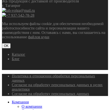
ЖБ Продукция с доставкой от производителя
г. Таганрог
lab-volga@mail.ru
+7 937-542-78-28
Мы используем файлы cookie для обеспечения необходимой
работоспособности сайта и персонализации вашего
взаимодействия с ним. Оставаясь с нами, вы соглашаетесь на
использование
файлов куки
OK
Каталог
Блог
Политика в отношении обработки персональных
данных
Согласие на обработку персональных данных в целях
аналитики
Согласие на обработку персональных данных
Компания
О компании