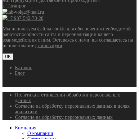
ЖБ Продукция с доставкой от производителя
г. Таганрог
lab-volga@mail.ru
+7 937-542-78-28
Мы используем файлы cookie для обеспечения необходимой
работоспособности сайта и персонализации вашего
взаимодействия с ним. Оставаясь с нами, вы соглашаетесь на
использование
файлов куки
OK
Каталог
Блог
Политика в отношении обработки персональных
данных
Согласие на обработку персональных данных в целях
аналитики
Согласие на обработку персональных данных
Компания
О компании
Сертификаты