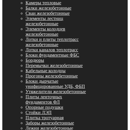
Камеры тепловые
Балки железобетонные
Сваи железобетонные
Элементы лестниц
железобетонные
Элементы колодцев
железобетонные
Лотки и плиты теплотрасс
железобетонные
Лотки каналов теплотрасс
Блоки фундаментные ФБС
Бордюры
Перемычки железобетонные
Кабельные колодцы
Прогоны железобетонные
Блоки дырчатые
унифицированные УДБ, ФБП
Утяжелители железобетонные
Плиты ленточных
фундаментов ФЛ
Опорные подушки
Стойки ЛЭП
Плитка тротуарная
Заборы железобетонные
Лежни железобетонные