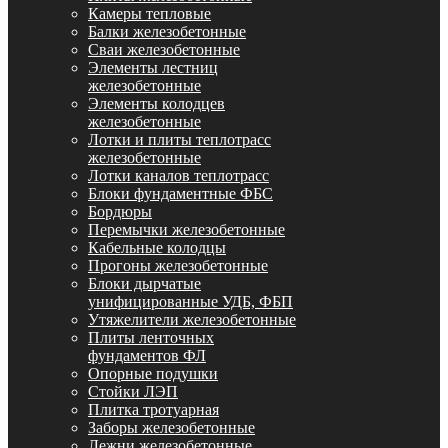
Камеры тепловые
Балки железобетонные
Сваи железобетонные
Элементы лестниц
железобетонные
Элементы колодцев
железобетонные
Лотки и плиты теплотрасс
железобетонные
Лотки каналов теплотрасс
Блоки фундаментные ФБС
Бордюры
Перемычки железобетонные
Кабельные колодцы
Прогоны железобетонные
Блоки дырчатые
унифицированные УДБ, ФБП
Утяжелители железобетонные
Плиты ленточных
фундаментов ФЛ
Опорные подушки
Стойки ЛЭП
Плитка тротуарная
Заборы железобетонные
Лежни железобетонные