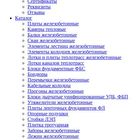
Сертификаты
Реквизиты
Отзывы
Каталог
Плиты железобетонные
Камеры тепловые
Балки железобетонные
Сваи железобетонные
Элементы лестниц железобетонные
Элементы колодцев железобетонные
Лотки и плиты теплотрасс железобетонные
Лотки каналов теплотрасс
Блоки фундаментные ФБС
Бордюры
Перемычки железобетонные
Кабельные колодцы
Прогоны железобетонные
Блоки дырчатые унифицированные УДБ, ФБП
Утяжелители железобетонные
Плиты ленточных фундаментов ФЛ
Опорные подушки
Стойки ЛЭП
Плитка тротуарная
Заборы железобетонные
Лежни железобетонные