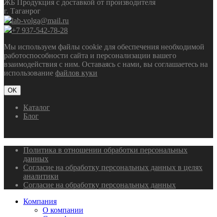
ЖБ Продукция с доставкой от производителя
г. Таганрог
lab-volga@mail.ru
+7 937-542-78-28
Мы используем файлы cookie для обеспечения необходимой
работоспособности сайта и персонализации вашего
взаимодействия с ним. Оставаясь с нами, вы соглашаетесь на
использование
файлов куки
OK
Каталог
Блог
Политика в отношении обработки персональных
данных
Согласие на обработку персональных данных в целях
аналитики
Согласие на обработку персональных данных
Компания
О компании