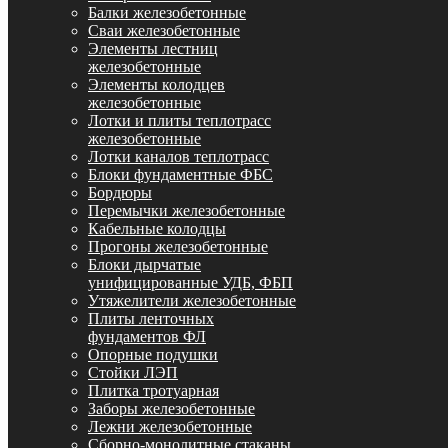
Балки железобетонные
Сваи железобетонные
Элементы лестниц
железобетонные
Элементы колодцев
железобетонные
Лотки и плиты теплотрасс
железобетонные
Лотки каналов теплотрасс
Блоки фундаментные ФБС
Бордюры
Перемычки железобетонные
Кабельные колодцы
Прогоны железобетонные
Блоки дырчатые
унифицированные УДБ, ФБП
Утяжелители железобетонные
Плиты ленточных
фундаментов ФЛ
Опорные подушки
Стойки ЛЭП
Плитка тротуарная
Заборы железобетонные
Лежни железобетонные
Сборно-монолитные стаканы