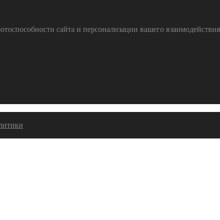
тоспособности сайта и персонализации вашего взаимодействия с
алитики