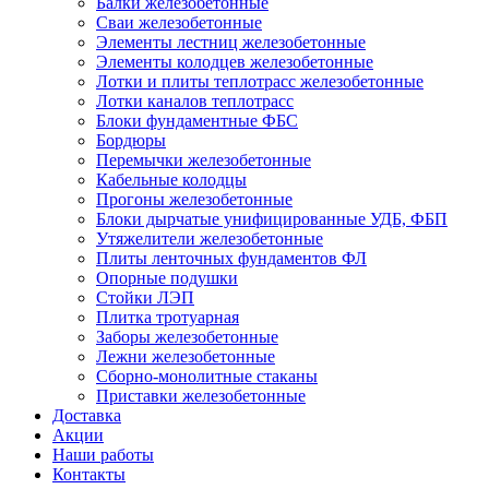
Балки железобетонные
Сваи железобетонные
Элементы лестниц железобетонные
Элементы колодцев железобетонные
Лотки и плиты теплотрасс железобетонные
Лотки каналов теплотрасс
Блоки фундаментные ФБС
Бордюры
Перемычки железобетонные
Кабельные колодцы
Прогоны железобетонные
Блоки дырчатые унифицированные УДБ, ФБП
Утяжелители железобетонные
Плиты ленточных фундаментов ФЛ
Опорные подушки
Стойки ЛЭП
Плитка тротуарная
Заборы железобетонные
Лежни железобетонные
Сборно-монолитные стаканы
Приставки железобетонные
Доставка
Акции
Наши работы
Контакты