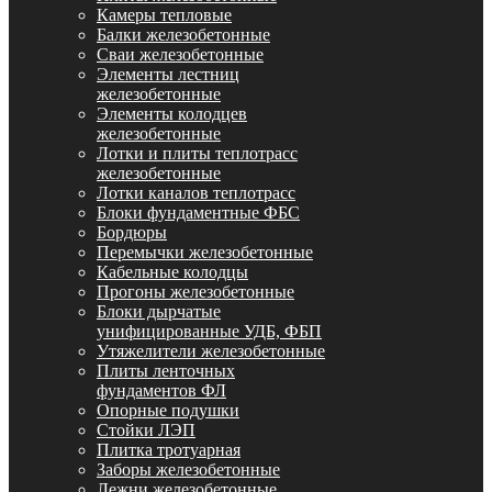
Камеры тепловые
Балки железобетонные
Сваи железобетонные
Элементы лестниц
железобетонные
Элементы колодцев
железобетонные
Лотки и плиты теплотрасс
железобетонные
Лотки каналов теплотрасс
Блоки фундаментные ФБС
Бордюры
Перемычки железобетонные
Кабельные колодцы
Прогоны железобетонные
Блоки дырчатые
унифицированные УДБ, ФБП
Утяжелители железобетонные
Плиты ленточных
фундаментов ФЛ
Опорные подушки
Стойки ЛЭП
Плитка тротуарная
Заборы железобетонные
Лежни железобетонные