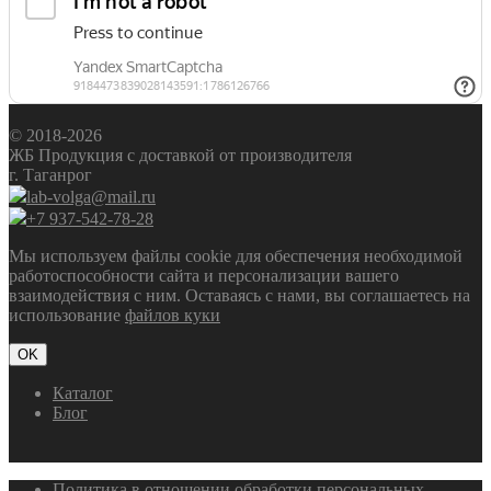
© 2018-2026
ЖБ Продукция с доставкой от производителя
г. Таганрог
lab-volga@mail.ru
+7 937-542-78-28
Мы используем файлы cookie для обеспечения необходимой
работоспособности сайта и персонализации вашего
взаимодействия с ним. Оставаясь с нами, вы соглашаетесь на
использование
файлов куки
OK
Каталог
Блог
Политика в отношении обработки персональных