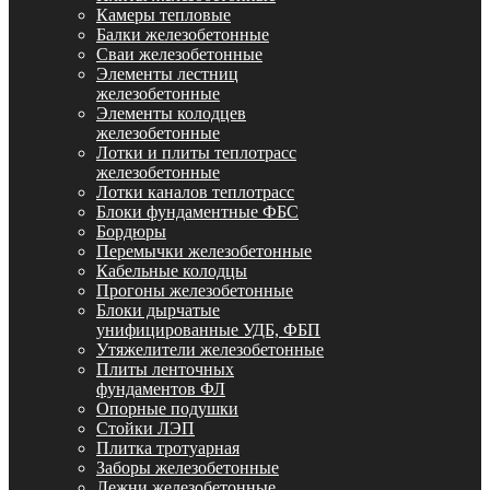
Камеры тепловые
Балки железобетонные
Сваи железобетонные
Элементы лестниц
железобетонные
Элементы колодцев
железобетонные
Лотки и плиты теплотрасс
железобетонные
Лотки каналов теплотрасс
Блоки фундаментные ФБС
Бордюры
Перемычки железобетонные
Кабельные колодцы
Прогоны железобетонные
Блоки дырчатые
унифицированные УДБ, ФБП
Утяжелители железобетонные
Плиты ленточных
фундаментов ФЛ
Опорные подушки
Стойки ЛЭП
Плитка тротуарная
Заборы железобетонные
Лежни железобетонные