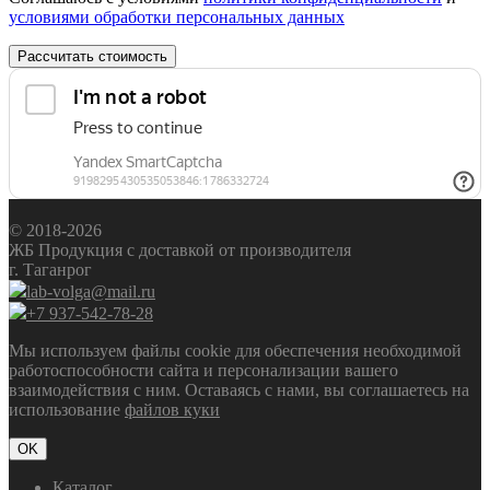
условиями обработки персональных данных
Рассчитать стоимость
© 2018-2026
ЖБ Продукция с доставкой от производителя
г. Таганрог
lab-volga@mail.ru
+7 937-542-78-28
Мы используем файлы cookie для обеспечения необходимой
работоспособности сайта и персонализации вашего
взаимодействия с ним. Оставаясь с нами, вы соглашаетесь на
использование
файлов куки
OK
Каталог