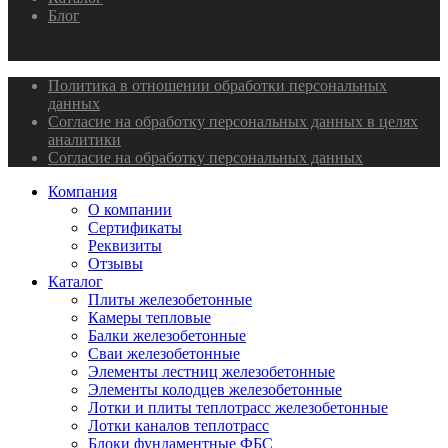
Блог
Политика в отношении обработки персональных
данных
Согласие на обработку персональных данных в целях
аналитики
Согласие на обработку персональных данных
Компания
О компании
Сертификаты
Реквизиты
Отзывы
Каталог
Плиты железобетонные
Камеры тепловые
Балки железобетонные
Сваи железобетонные
Элементы лестниц железобетонные
Элементы колодцев железобетонные
Лотки и плиты теплотрасс железобетонные
Лотки каналов теплотрасс
Блоки фундаментные ФБС