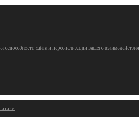
тоспособности сайта и персонализации вашего взаимодействия с
алитики