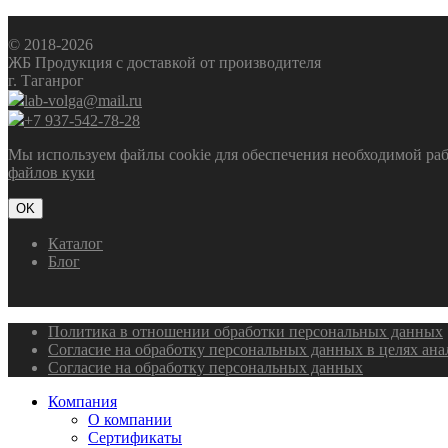
© 2018-2026
ЖБ Продукция с доставкой от производителя
г. Таганрог
lab-volga@mail.ru
+7 937-542-78-28
Мы используем файлы cookie для обеспечения необходимой рабо
файлов куки
OK
Каталог
Блог
Политика в отношении обработки персональных данных
Согласие на обработку персональных данных в целях ан
Согласие на обработку персональных данных
Компания
О компании
Сертификаты