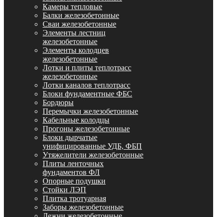
Камеры тепловые
Балки железобетонные
Сваи железобетонные
Элементы лестниц
железобетонные
Элементы колодцев
железобетонные
Лотки и плиты теплотрасс
железобетонные
Лотки каналов теплотрасс
Блоки фундаментные ФБС
Бордюры
Перемычки железобетонные
Кабельные колодцы
Прогоны железобетонные
Блоки дырчатые
унифицированные УДБ, ФБП
Утяжелители железобетонные
Плиты ленточных
фундаментов ФЛ
Опорные подушки
Стойки ЛЭП
Плитка тротуарная
Заборы железобетонные
Лежни железобетонные