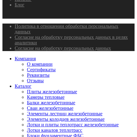
Блог
Политика в отношении обработки персональных
данных
Согласие на обработку персональных данных в целях
аналитики
Согласие на обработку персональных данных
Компания
О компании
Сертификаты
Реквизиты
Отзывы
Каталог
Плиты железобетонные
Камеры тепловые
Балки железобетонные
Сваи железобетонные
Элементы лестниц железобетонные
Элементы колодцев железобетонные
Лотки и плиты теплотрасс железобетонные
Лотки каналов теплотрасс
Блоки фундаментные ФБС