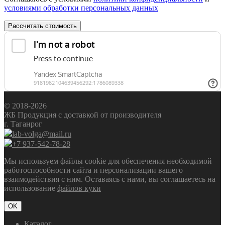
условиями обработки персональных данных
Рассчитать стоимость
© 2018-2026
ЖБ Продукция с доставкой от производителя
г. Таганрог
lab-volga@mail.ru
+7 937-542-78-28
Мы используем файлы cookie для обеспечения необходимой
работоспособности сайта и персонализации вашего
взаимодействия с ним. Оставаясь с нами, вы соглашаетесь на
использование
файлов куки
OK
Каталог