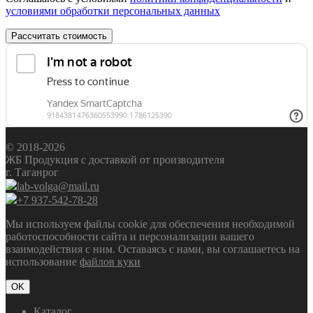
условиями обработки персональных данных
Рассчитать стоимость
© 2018-2026
ЖБ Продукция с доставкой от производителя
г. Таганрог
lab-volga@mail.ru
+7 937-542-78-28
Мы используем файлы cookie для обеспечения необходимой
работоспособности сайта и персонализации вашего
взаимодействия с ним. Оставаясь с нами, вы соглашаетесь на
использование
файлов куки
OK
Каталог