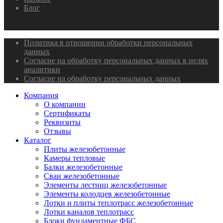
Блог
Политика в отношении обработки персональных
данных
Согласие на обработку персональных данных в целях
аналитики
Согласие на обработку персональных данных
Компания
О компании
Сертификаты
Реквизиты
Отзывы
Каталог
Плиты железобетонные
Камеры тепловые
Балки железобетонные
Сваи железобетонные
Элементы лестниц железобетонные
Элементы колодцев железобетонные
Лотки и плиты теплотрасс железобетонные
Лотки каналов теплотрасс
Блоки фундаментные ФБС