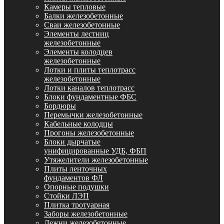
Камеры тепловые
Балки железобетонные
Сваи железобетонные
Элементы лестниц
железобетонные
Элементы колодцев
железобетонные
Лотки и плиты теплотрасс
железобетонные
Лотки каналов теплотрасс
Блоки фундаментные ФБС
Бордюры
Перемычки железобетонные
Кабельные колодцы
Прогоны железобетонные
Блоки дырчатые
унифицированные УДБ, ФБП
Утяжелители железобетонные
Плиты ленточных
фундаментов ФЛ
Опорные подушки
Стойки ЛЭП
Плитка тротуарная
Заборы железобетонные
Лежни железобетонные