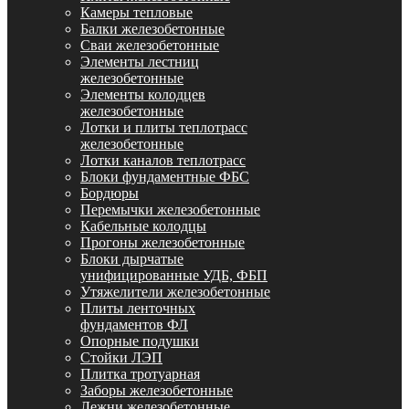
Камеры тепловые
Балки железобетонные
Сваи железобетонные
Элементы лестниц
железобетонные
Элементы колодцев
железобетонные
Лотки и плиты теплотрасс
железобетонные
Лотки каналов теплотрасс
Блоки фундаментные ФБС
Бордюры
Перемычки железобетонные
Кабельные колодцы
Прогоны железобетонные
Блоки дырчатые
унифицированные УДБ, ФБП
Утяжелители железобетонные
Плиты ленточных
фундаментов ФЛ
Опорные подушки
Стойки ЛЭП
Плитка тротуарная
Заборы железобетонные
Лежни железобетонные