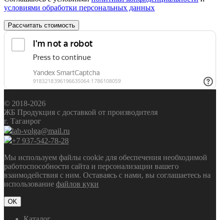
условиями обработки персональных данных
Рассчитать стоимость
© 2018-2026
ЖБ Продукция с доставкой от производителя
г. Таганрог
lab-volga@mail.ru
+7 937-542-78-28
Мы используем файлы cookie для обеспечения необходимой
работоспособности сайта и персонализации вашего
взаимодействия с ним. Оставаясь с нами, вы соглашаетесь на
использование
файлов куки
OK
Каталог