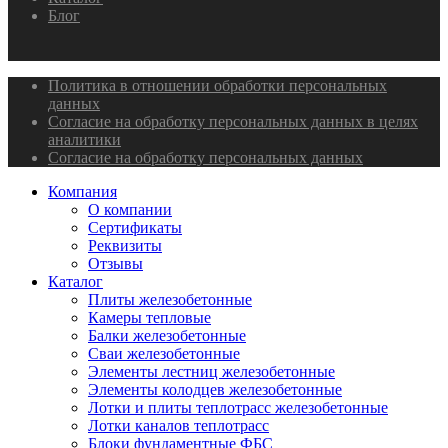
Блог
Политика в отношении обработки персональных
данных
Согласие на обработку персональных данных в целях
аналитики
Согласие на обработку персональных данных
Компания
О компании
Сертификаты
Реквизиты
Отзывы
Каталог
Плиты железобетонные
Камеры тепловые
Балки железобетонные
Сваи железобетонные
Элементы лестниц железобетонные
Элементы колодцев железобетонные
Лотки и плиты теплотрасс железобетонные
Лотки каналов теплотрасс
Блоки фундаментные ФБС