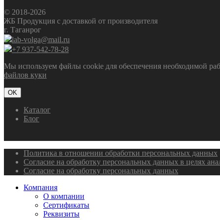
© 2018-2026
ЖБ Продукция с доставкой от производителя
г. Таганрог
lab-volga@mail.ru
+7 937-542-78-28
Мы используем файлы cookie для обеспечения необходимой рабо
файлов куки
OK
Каталог
Блог
Политика в отношении обработки персональных данных
Согласие на обработку персональных данных в целях ан
Согласие на обработку персональных данных
Компания
О компании
Сертификаты
Реквизиты