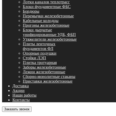
Лотки каналов теплотрасс
Блоки фундаментные ФБС
Бордюры
Перемычки железобетонные
Кабельные колодцы
Прогоны железобетонные
Блоки дырчатые
унифицированные УДБ, ФБП
Утяжелители железобетонные
Плиты ленточных
фундаментов ФЛ
Опорные подушки
Стойки ЛЭП
Плитка тротуарная
Заборы железобетонные
Лежни железобетонные
Сборно-монолитные стаканы
Приставки железобетонные
Доставка
Акции
Наши работы
Контакты
Заказать звонок