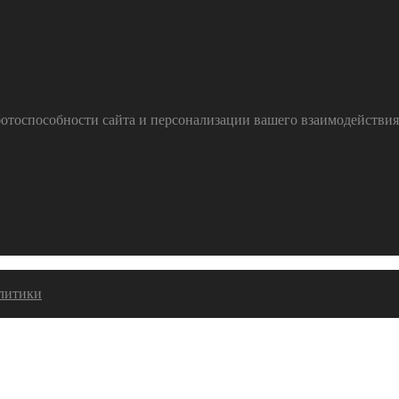
тоспособности сайта и персонализации вашего взаимодействия с
алитики