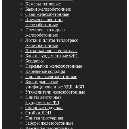
Камеры тепловые
Балки железобетонные
Сваи железобетонные
Элементы лестниц
железобетонные
Элементы колодцев
железобетонные
Лотки и плиты теплотрасс
железобетонные
Лотки каналов теплотрасс
Блоки фундаментные ФБС
Бордюры
Перемычки железобетонные
Кабельные колодцы
Прогоны железобетонные
Блоки дырчатые
унифицированные УДБ, ФБП
Утяжелители железобетонные
Плиты ленточных
фундаментов ФЛ
Опорные подушки
Стойки ЛЭП
Плитка тротуарная
Заборы железобетонные
Лежни железобетонные