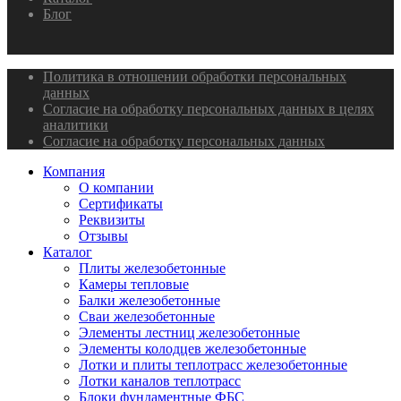
Блог
Политика в отношении обработки персональных
данных
Согласие на обработку персональных данных в целях
аналитики
Согласие на обработку персональных данных
Компания
О компании
Сертификаты
Реквизиты
Отзывы
Каталог
Плиты железобетонные
Камеры тепловые
Балки железобетонные
Сваи железобетонные
Элементы лестниц железобетонные
Элементы колодцев железобетонные
Лотки и плиты теплотрасс железобетонные
Лотки каналов теплотрасс
Блоки фундаментные ФБС