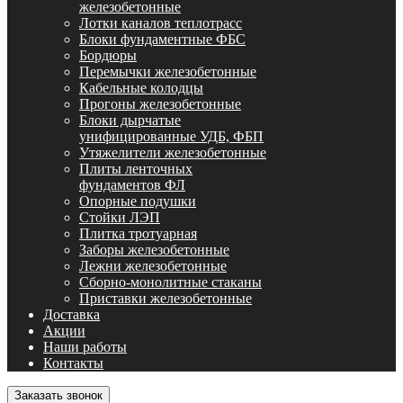
железобетонные
Лотки каналов теплотрасс
Блоки фундаментные ФБС
Бордюры
Перемычки железобетонные
Кабельные колодцы
Прогоны железобетонные
Блоки дырчатые
унифицированные УДБ, ФБП
Утяжелители железобетонные
Плиты ленточных
фундаментов ФЛ
Опорные подушки
Стойки ЛЭП
Плитка тротуарная
Заборы железобетонные
Лежни железобетонные
Сборно-монолитные стаканы
Приставки железобетонные
Доставка
Акции
Наши работы
Контакты
Заказать звонок