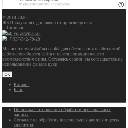
© 2018-2026
ЖБ Продукция с доставкой от производителя
г. Таганрог
lab-volga@mail.ru
+7 937-542-78-28
Мы используем файлы cookie для обеспечения необходимой
работоспособности сайта и персонализации вашего
взаимодействия с ним. Оставаясь с нами, вы соглашаетесь на
использование
файлов куки
OK
Каталог
Блог
Политика в отношении обработки персональных
данных
Согласие на обработку персональных данных в целях
аналитики