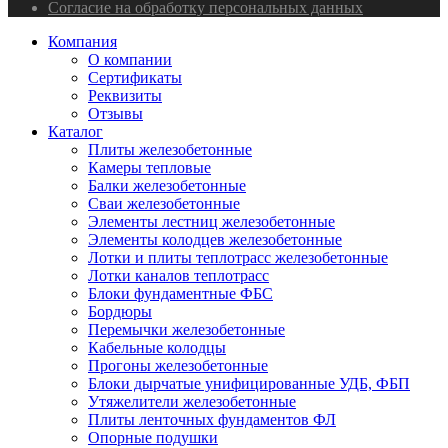
Согласие на обработку персональных данных
Компания
О компании
Сертификаты
Реквизиты
Отзывы
Каталог
Плиты железобетонные
Камеры тепловые
Балки железобетонные
Сваи железобетонные
Элементы лестниц железобетонные
Элементы колодцев железобетонные
Лотки и плиты теплотрасс железобетонные
Лотки каналов теплотрасс
Блоки фундаментные ФБС
Бордюры
Перемычки железобетонные
Кабельные колодцы
Прогоны железобетонные
Блоки дырчатые унифицированные УДБ, ФБП
Утяжелители железобетонные
Плиты ленточных фундаментов ФЛ
Опорные подушки