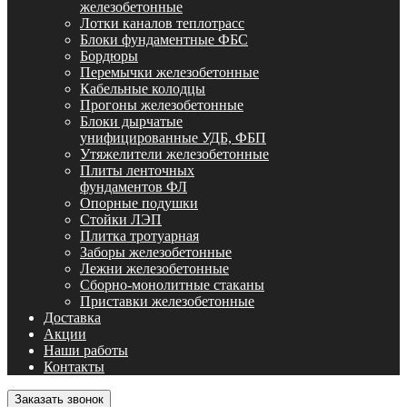
железобетонные
Лотки каналов теплотрасс
Блоки фундаментные ФБС
Бордюры
Перемычки железобетонные
Кабельные колодцы
Прогоны железобетонные
Блоки дырчатые
унифицированные УДБ, ФБП
Утяжелители железобетонные
Плиты ленточных
фундаментов ФЛ
Опорные подушки
Стойки ЛЭП
Плитка тротуарная
Заборы железобетонные
Лежни железобетонные
Сборно-монолитные стаканы
Приставки железобетонные
Доставка
Акции
Наши работы
Контакты
Заказать звонок