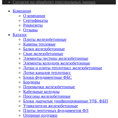
Согласие на обработку персональных данных
Компания
О компании
Сертификаты
Реквизиты
Отзывы
Каталог
Плиты железобетонные
Камеры тепловые
Балки железобетонные
Сваи железобетонные
Элементы лестниц железобетонные
Элементы колодцев железобетонные
Лотки и плиты теплотрасс железобетонные
Лотки каналов теплотрасс
Блоки фундаментные ФБС
Бордюры
Перемычки железобетонные
Кабельные колодцы
Прогоны железобетонные
Блоки дырчатые унифицированные УДБ, ФБП
Утяжелители железобетонные
Плиты ленточных фундаментов ФЛ
Опорные подушки