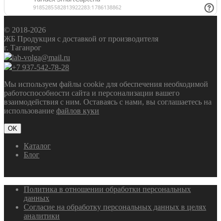
© 2018-2026
ЖБ Продукция с доставкой от производителя
г. Таганрог
lab-volga@mail.ru
+7 937-542-78-28
Мы используем файлы cookie для обеспечения необходимой
работоспособности сайта и персонализации вашего
взаимодействия с ним. Оставаясь с нами, вы соглашаетесь на
использование
файлов куки
OK
Каталог
Блог
Политика в отношении обработки персональных
данных
Согласие на обработку персональных данных в целях
аналитики