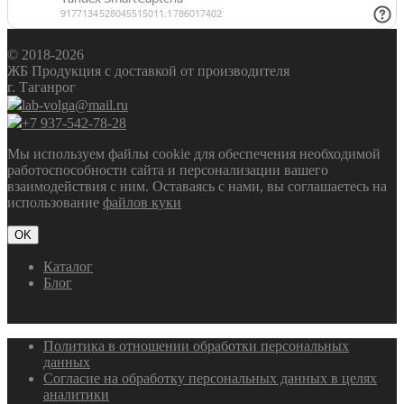
© 2018-2026
ЖБ Продукция с доставкой от производителя
г. Таганрог
lab-volga@mail.ru
+7 937-542-78-28
Мы используем файлы cookie для обеспечения необходимой
работоспособности сайта и персонализации вашего
взаимодействия с ним. Оставаясь с нами, вы соглашаетесь на
использование
файлов куки
OK
Каталог
Блог
Политика в отношении обработки персональных
данных
Согласие на обработку персональных данных в целях
аналитики