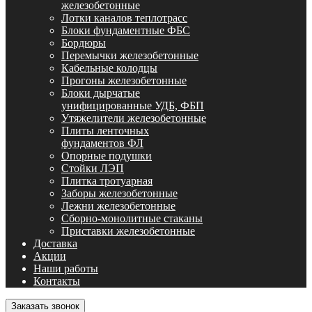
железобетонные
Лотки каналов теплотрасс
Блоки фундаментные ФБС
Бордюры
Перемычки железобетонные
Кабельные колодцы
Прогоны железобетонные
Блоки дырчатые
унифицированные УДБ, ФБП
Утяжелители железобетонные
Плиты ленточных
фундаментов ФЛ
Опорные подушки
Стойки ЛЭП
Плитка тротуарная
Заборы железобетонные
Лежни железобетонные
Сборно-монолитные стаканы
Приставки железобетонные
Доставка
Акции
Наши работы
Контакты
Заказать звонок