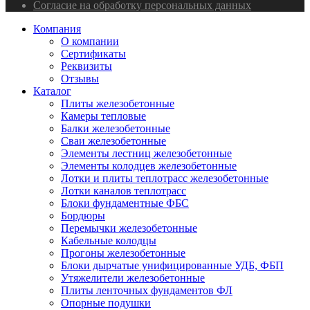
Согласие на обработку персональных данных
Компания
О компании
Сертификаты
Реквизиты
Отзывы
Каталог
Плиты железобетонные
Камеры тепловые
Балки железобетонные
Сваи железобетонные
Элементы лестниц железобетонные
Элементы колодцев железобетонные
Лотки и плиты теплотрасс железобетонные
Лотки каналов теплотрасс
Блоки фундаментные ФБС
Бордюры
Перемычки железобетонные
Кабельные колодцы
Прогоны железобетонные
Блоки дырчатые унифицированные УДБ, ФБП
Утяжелители железобетонные
Плиты ленточных фундаментов ФЛ
Опорные подушки