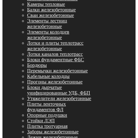
Камеры тепловые
Балки железобетонные
Сваи железобетонные
Элементы лестниц
железобетонные
Элементы колодцев
железобетонные
Лотки и плиты теплотрасс
железобетонные
Лотки каналов теплотрасс
Блоки фундаментные ФБС
Бордюры
Перемычки железобетонные
Кабельные колодцы
Прогоны железобетонные
Блоки дырчатые
унифицированные УДБ, ФБП
Утяжелители железобетонные
Плиты ленточных
фундаментов ФЛ
Опорные подушки
Стойки ЛЭП
Плитка тротуарная
Заборы железобетонные
Лежни железобетонные